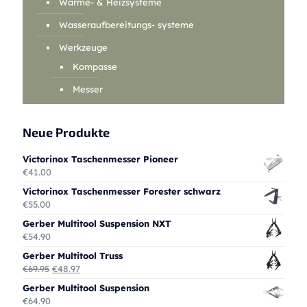
Wärme- & Heizsysteme
Wasseraufbereitungs- systeme
Werkzeuge
Kompasse
Messer
Neue Produkte
Victorinox Taschenmesser Pioneer
€
41.00
Victorinox Taschenmesser Forester schwarz
€
55.00
Gerber Multitool Suspension NXT
€
54.90
Gerber Multitool Truss
Ursprünglicher
Aktueller
€
69.95
€
48.97
Preis
Preis
Gerber Multitool Suspension
war:
ist:
€
64.90