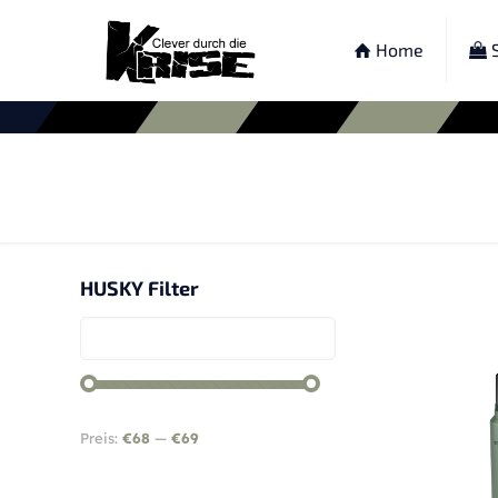
Home
S
HUSKY Filter
Preis:
€68
—
€69