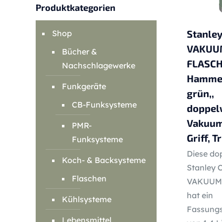
Produktkategorien
Stanle
Shop
VAKUU
Bücher &
FLASCHE
Nachschlagewerke
Hamme
Funkgeräte
grün,,
CB-Funksysteme
doppel
Vakuum
PMR-
Griff, 
Funksysteme
Diese do
Koch- & Backsysteme
Stanley 
Flaschen
VAKUUM
hat ein
Kühlsysteme
Fassung
Lebensmittel