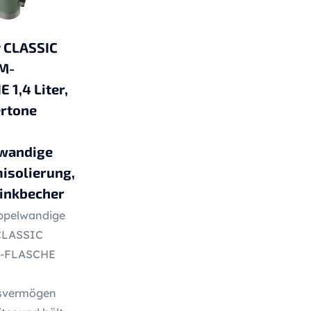
y CLASSIC
M-
 1,4 Liter,
rtone
wandige
isolierung,
Trinkbecher
ppelwandige
CLASSIC
-FLASCHE
svermögen