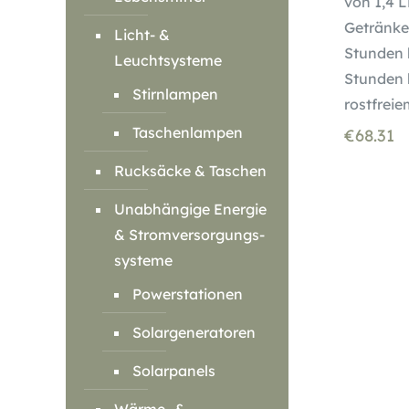
von 1,4 L
Getränke
Licht- &
Stunden 
Leuchtsysteme
Stunden k
Stirnlampen
rostfreie
Taschenlampen
€
68.31
Rucksäcke & Taschen
Unabhängige Energie
& Stromversorgungs-
systeme
Powerstationen
Solargeneratoren
Solarpanels