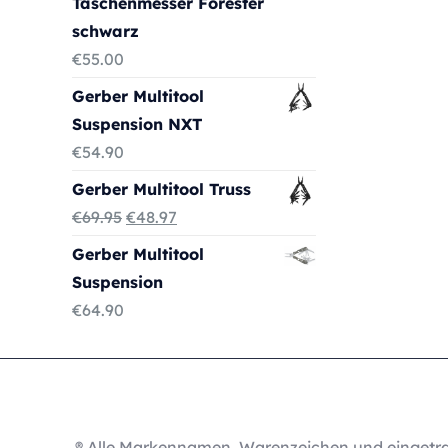
Taschenmesser Forester
schwarz
€
55.00
Gerber Multitool
Suspension NXT
€
54.90
Gerber Multitool Truss
Ursprünglicher
Aktueller
€
69.95
€
48.97
Preis
Preis
Gerber Multitool
war:
ist:
Suspension
€69.95
€48.97.
€
64.90
® Alle Markennamen, Warenzeichen und eingetra