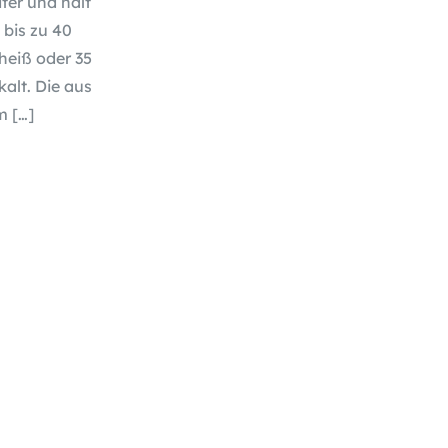
iter und hält
 bis zu 40
heiß oder 35
alt. Die aus
m
[…]