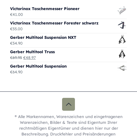
Victorinox Taschenmesser Pioneer
€
41.00
Victorinox Taschenmesser Forester schwarz
€
55.00
Gerber Multitool Suspension NXT
€
54.90
Gerber Multitool Truss
Ursprünglicher
Aktueller
€
69.95
€
48.97
Preis
Preis
Gerber Multitool Suspension
war:
ist:
€
64.90
€69.95
€48.97.
® Alle Markennamen, Warenzeichen und eingetragenen
Warenzeichen, Bilder & Texte sind Eigentum Ihrer
rechtmäßigen Eigentümer und dienen hier nur der
Beschreibung. Druckfehler und Preisänderungen