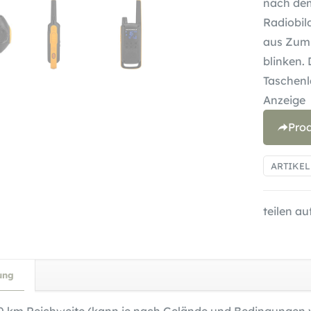
nach dem
Radiobil
aus Zum 
blinken. 
Taschenl
Anzeige
Pro
ARTIKE
teilen auf
ung