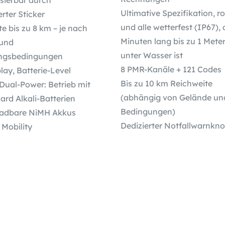
Ultimative Spezifikation, r
erter Sticker
und alle wetterfest (IP67), 
e bis zu 8 km – je nach
Minuten lang bis zu 1 Mete
und
unter Wasser ist
gsbedingungen
8 PMR-Kanäle + 121 Codes
ay, Batterie-Level
Bis zu 10 km Reichweite
Dual-Power: Betrieb mit
(abhängig von Gelände un
rd Alkali-Batterien
Bedingungen)
ladbare NiMH Akkus
Dedizierter Notfallwarnkno
 Mobility