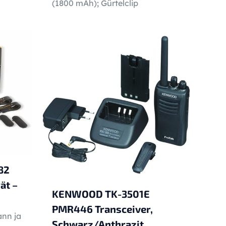
(1800 mAh); Gürtelclip
82
ät –
KENWOOD TK-3501E
PMR446 Transceiver,
ann ja
Schwarz/Anthrazit