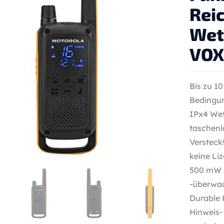
Rei
Wet
VOX
Bis zu 1
Bedingun
IPx4 Wet
taschen
Versteck
keine Li
500 mW S
-überwa
Durable K
Hinweis-