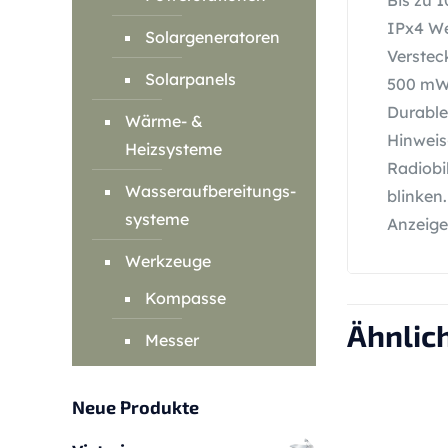
Bis zu 
IPx4 We
Solargeneratoren
Verstec
Solarpanels
500 mW 
Durable 
Wärme- &
Hinweis
Heizsysteme
Radiobi
Wasseraufbereitungs-
blinken
systeme
Anzeige
Werkzeuge
Kompasse
Ähnlic
Messer
Neue Produkte