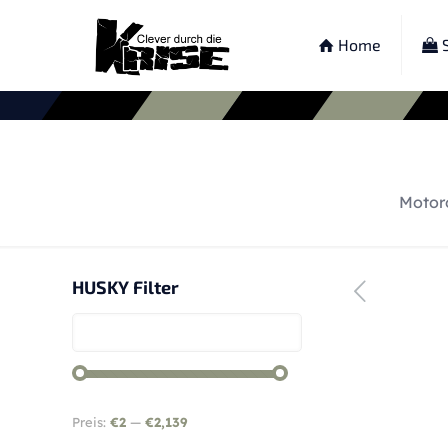
Home
S
Motor
HUSKY Filter
Preis:
€2
—
€2,139