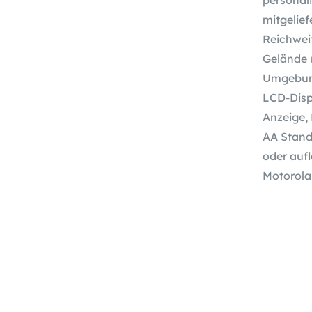
mitgelief
Reichweit
Gelände 
Umgebun
LCD-Displ
Anzeige, 
AA Standa
oder auf
Motorola