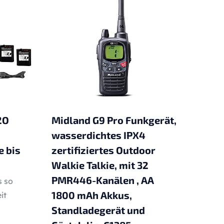
2O
Midland G9 Pro Funkgerät,
wasserdichtes IPX4
e bis
zertifiziertes Outdoor
Walkie Talkie, mit 32
PMR446-Kanälen , AA
s so
1800 mAh Akkus,
it
Standladegerät und