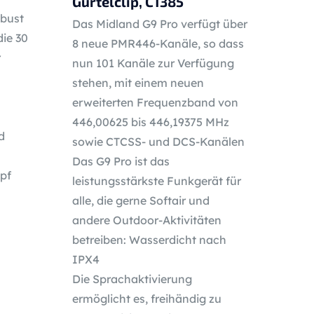
Gürtelclip, C1385
obust
Das Midland G9 Pro verfügt über
die 30
8 neue PMR446-Kanäle, so dass
r
nun 101 Kanäle zur Verfügung
stehen, mit einem neuen
erweiterten Frequenzband von
446,00625 bis 446,19375 MHz
d
sowie CTCSS- und DCS-Kanälen
Das G9 Pro ist das
pf
leistungsstärkste Funkgerät für
alle, die gerne Softair und
andere Outdoor-Aktivitäten
betreiben: Wasserdicht nach
IPX4
Die Sprachaktivierung
ermöglicht es, freihändig zu