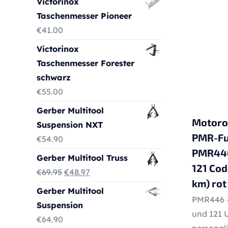
Victorinox
Taschenmesser Pioneer
€
41.00
Victorinox
Taschenmesser Forester
schwarz
€
55.00
Gerber Multitool
Motoro
Suspension NXT
PMR-Fun
€
54.90
PMR446
Gerber Multitool Truss
121 Cod
Ursprünglicher
Aktueller
€
69.95
€
48.97
km) rot
Preis
Preis
Gerber Multitool
PMR446 – 
war:
ist:
Suspension
und 121 
€69.95
€48.97.
€
64.90
personali