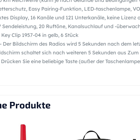
10 km Reichweite (kann je nach Gelände und Bedingungen v
tterschutz, Easy Pairing-Funktion, LED-taschenlampe, V
ktes Display, 16 Kanäle und 121 Unterkanäle, keine Lizenz
Sendeleistung, 20 Ruftöne, Kanalsuchlauf und -überwac
Key Clip 1957-04 in gelb, 6 Stück
- Der Bildschirm des Radios wird 5 Sekunden nach dem let
ldschirm schaltet sich nach weiteren 5 Sekunden aus Zum 
. Drücken Sie eine beliebige Taste (außer der Taschenlamp
he Produkte