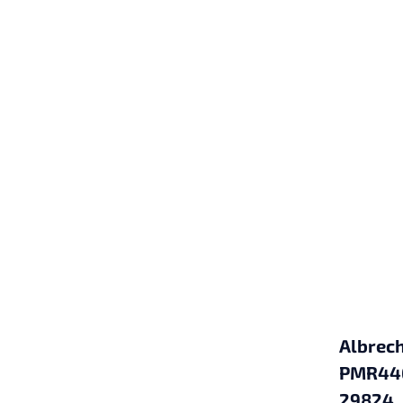
Albrech
PMR446
29824,