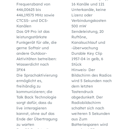
Frequenzband von
16 Kanäle und 121
446,00625 bis
Unterkanäle, keine
446,19375 MHz sowie
Lizenz oder
CTCSS- und DCS-
Verbindungskosten
Kanälen
500 mW
Das G9 Pro ist das
Sendeleistung, 20
leistungsstärkste
Ruftöne,
Funkgerät für alle, die
Kanalsuchlauf und
gerne Softair und
-überwachung
andere Outdoor-
Durable Key Clip
Aktivitäten betreiben:
1957-04 in gelb, 6
Wasserdicht nach
Stück
IPX4
Hinweis- Der
Die Sprachaktivierung
Bildschirm des Radios
ermöglicht es,
wird 5 Sekunden nach
freihändig zu
dem letzten
kommunizieren; die
Tastendruck
Talk Back Technologie
abgedunkelt. Der
sorgt dafür, dass du
Radiobildschirm
live interagieren
schaltet sich nach
kannst, ohne auf das
weiteren 5 Sekunden
Ende der Übertragung
aus Zum
zu warten
Batteriesparen wird