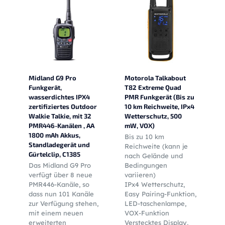
Midland G9 Pro
Motorola Talkabout
Funkgerät,
T82 Extreme Quad
wasserdichtes IPX4
PMR Funkgerät (Bis zu
zertifiziertes Outdoor
10 km Reichweite, IPx4
Walkie Talkie, mit 32
Wetterschutz, 500
PMR446-Kanälen , AA
mW, VOX)
1800 mAh Akkus,
Bis zu 10 km
Standladegerät und
Reichweite (kann je
Gürtelclip, C1385
nach Gelände und
Das Midland G9 Pro
Bedingungen
verfügt über 8 neue
variieren)
PMR446-Kanäle, so
IPx4 Wetterschutz,
dass nun 101 Kanäle
Easy Pairing-Funktion,
zur Verfügung stehen,
LED-taschenlampe,
mit einem neuen
VOX-Funktion
erweiterten
Verstecktes Display,