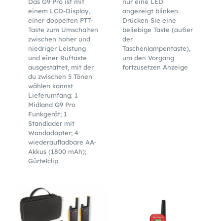
Das G9 Pro ist mit
nur eine LED
einem LCD-Display,
angezeigt blinken.
einer doppelten PTT-
Drücken Sie eine
Taste zum Umschalten
beliebige Taste (außer
zwischen hoher und
der
niedriger Leistung
Taschenlampentaste),
und einer Ruftaste
um den Vorgang
ausgestattet, mit der
fortzusetzen Anzeige
du zwischen 5 Tönen
wählen kannst
Lieferumfang: 1
Midland G9 Pro
Funkgerät; 1
Standlader mit
Wandadapter; 4
wiederaufladbare AA-
Akkus (1800 mAh);
Gürtelclip