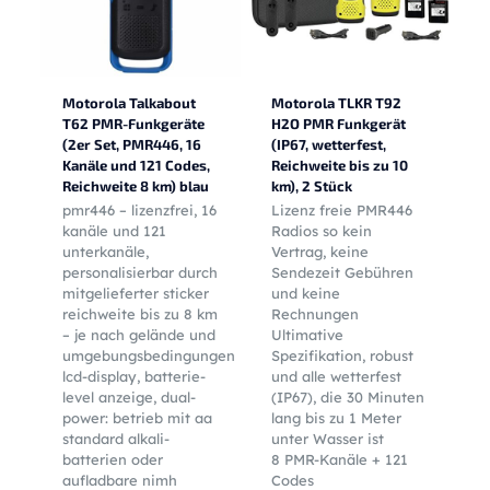
Motorola Talkabout
Motorola TLKR T92
T62 PMR-Funkgeräte
H2O PMR Funkgerät
(2er Set, PMR446, 16
(IP67, wetterfest,
Kanäle und 121 Codes,
Reichweite bis zu 10
Reichweite 8 km) blau
km), 2 Stück
pmr446 – lizenzfrei, 16
Lizenz freie PMR446
kanäle und 121
Radios so kein
unterkanäle,
Vertrag, keine
personalisierbar durch
Sendezeit Gebühren
mitgelieferter sticker
und keine
reichweite bis zu 8 km
Rechnungen
– je nach gelände und
Ultimative
umgebungsbedingungen
Spezifikation, robust
lcd-display, batterie-
und alle wetterfest
level anzeige, dual-
(IP67), die 30 Minuten
power: betrieb mit aa
lang bis zu 1 Meter
standard alkali-
unter Wasser ist
batterien oder
8 PMR-Kanäle + 121
aufladbare nimh
Codes