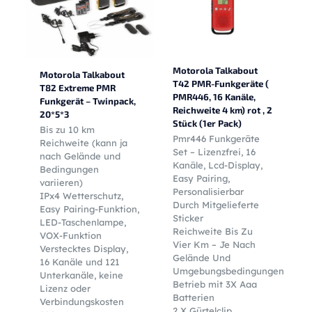
Motorola Talkabout
Motorola Talkabout
T42 PMR-Funkgeräte (
T82 Extreme PMR
PMR446, 16 Kanäle,
Funkgerät – Twinpack,
Reichweite 4 km) rot , 2
20*5*3
Stück (1er Pack)
Bis zu 10 km
Pmr446 Funkgeräte
Reichweite (kann ja
Set – Lizenzfrei, 16
nach Gelände und
Kanäle, Lcd-Display,
Bedingungen
Easy Pairing,
variieren)
Personalisierbar
IPx4 Wetterschutz,
Durch Mitgelieferte
Easy Pairing-Funktion,
Sticker
LED-Taschenlampe,
Reichweite Bis Zu
VOX-Funktion
Vier Km – Je Nach
Verstecktes Display,
Gelände Und
16 Kanäle und 121
Umgebungsbedingungen
Unterkanäle, keine
Betrieb mit 3X Aaa
Lizenz oder
Batterien
Verbindungskosten
2 X Gürtelclip