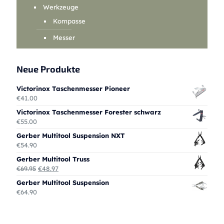
Werkzeuge
Kompasse
Messer
Neue Produkte
Victorinox Taschenmesser Pioneer
€
41.00
Victorinox Taschenmesser Forester schwarz
€
55.00
Gerber Multitool Suspension NXT
€
54.90
Gerber Multitool Truss
Ursprünglicher
Aktueller
€
69.95
€
48.97
Preis
Preis
Gerber Multitool Suspension
war:
ist:
€
64.90
€69.95
€48.97.