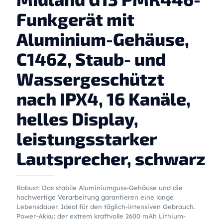
Funkgerät mit
Aluminium-Gehäuse,
C1462, Staub- und
Wassergeschützt
nach IPX4, 16 Kanäle,
helles Display,
leistungsstarker
Lautsprecher, schwarz
Robust: Das stabile Aluminiumguss-Gehäuse und die
hochwertige Verarbeitung garantieren eine lange
Lebensdauer. Ideal für den täglich-intensiven Gebrauch.
Power-Akku: der extrem kraftvolle 2600 mAh Lithium-