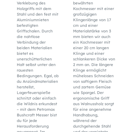
Verklebung des
bewährten
Holzgriffs mit dem
Kochmesser mit einer
Stahl und den fest mit
großzügigen
Aluminiumnieten
Klingenlänge von 17
befestigten
cm und einer
Griffschalen. Durch
Materialstärke von 3
die nahtlose
mm bieten wir auch
Verbindung der
ein Kochmesser mit
beiden Materialien
einer 20 cm langen
bietet es
Klinge und einer
unerschütterlichen
schlankeren Dicke von
Halt selbst unter den
2 mm an. Die längere
rauesten
Klinge ermöglicht
Bedingungen. Egal, ob
müheloses Schneiden
du Anzündmaterialien
von saftigem Fleisch
herstellst,
und zartem Gemüse
Lagerfeuerspieße
wie Spargel. Der
schnitzt oder einfach
ergonomische Griff
die Wildnis erkundest
aus Walnussholz sorgt
– mit dem Petromax
für eine angenehme
Bushcraft Messer bist
Handhabung,
du für jede
während der
Herausforderung
durchgehende Stahl
gewappnet. Im
und der vernietete