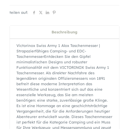
teilen auf:
Beschreibung
Victorinox Swiss Army 1 Alox Taschenmesser |
Strapazierfähiges Camping- und EDC-
TaschenmesserEntdecken Sie den Gipfel
minimalistischen Designs und robuster
Funktionalität mit dem VICTORINOX Swiss Army 1
Taschenmesser. Als direkter Nachfahre des
legendären originalen Offiziersmessers von 1891
befreit diese moderne Interpretation das
Wesentliche und konzentriert sich auf das eine
essenzielle Werkzeug, das Sie am meisten
benötigen: eine starke, zuverlässige große Klinge.
Es ist eine Hommage an eine geschichtsträchtige
Vergangenheit, die für die Anforderungen heutiger
Abenteurer entwickelt wurde. Dieses Taschenmesser
ist perfekt für die Kategorie Camping und ein Muss
für Ihre Werkzeug- und Messersammlung und zeugt