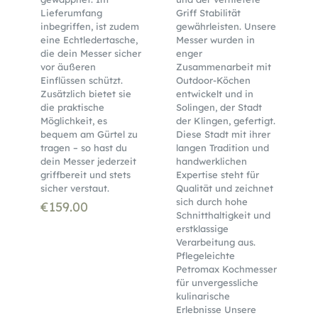
Lieferumfang
Griff Stabilität
inbegriffen, ist zudem
gewährleisten. Unsere
eine Echtledertasche,
Messer wurden in
die dein Messer sicher
enger
vor äußeren
Zusammenarbeit mit
Einflüssen schützt.
Outdoor-Köchen
Zusätzlich bietet sie
entwickelt und in
die praktische
Solingen, der Stadt
Möglichkeit, es
der Klingen, gefertigt.
bequem am Gürtel zu
Diese Stadt mit ihrer
tragen – so hast du
langen Tradition und
dein Messer jederzeit
handwerklichen
griffbereit und stets
Expertise steht für
sicher verstaut.
Qualität und zeichnet
sich durch hohe
€
159.00
Schnitthaltigkeit und
erstklassige
Verarbeitung aus.
Pflegeleichte
Petromax Kochmesser
für unvergessliche
kulinarische
Erlebnisse Unsere