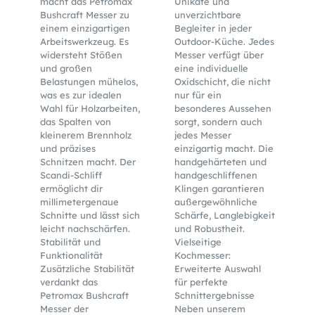
macht das Petromax
Unikate und
Bushcraft Messer zu
unverzichtbare
einem einzigartigen
Begleiter in jeder
Arbeitswerkzeug. Es
Outdoor-Küche. Jedes
widersteht Stößen
Messer verfügt über
und großen
eine individuelle
Belastungen mühelos,
Oxidschicht, die nicht
was es zur idealen
nur für ein
Wahl für Holzarbeiten,
besonderes Aussehen
das Spalten von
sorgt, sondern auch
kleinerem Brennholz
jedes Messer
und präzises
einzigartig macht. Die
Schnitzen macht. Der
handgehärteten und
Scandi-Schliff
handgeschliffenen
ermöglicht dir
Klingen garantieren
millimetergenaue
außergewöhnliche
Schnitte und lässt sich
Schärfe, Langlebigkeit
leicht nachschärfen.
und Robustheit.
Stabilität und
Vielseitige
Funktionalität
Kochmesser:
Zusätzliche Stabilität
Erweiterte Auswahl
verdankt das
für perfekte
Petromax Bushcraft
Schnittergebnisse
Messer der
Neben unserem