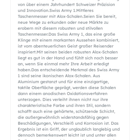
von über einem Jahrhundert Schweizer Präzision
und Innovation.Swiss Army 1.Mittleres
Taschenmesser mit Alox-Schalen.Seien Sie bereit,
neue Wege zu erkunden oder neue Märkte zu
erobern mit diesem robusten und stilvollen
Taschenmesser.Das Swiss Army 1, das eine große
Klinge mit einem markanten Aussehen kombiniert,
ist vom abenteuerlichen Geist großer Reisender
inspiriert.Mit seinen beiden robusten Alox-Schalen
liegt es gut in der Hand und fühlt sich noch besser
an, wenn Sie einmal mehr Ihre Arbeit erledigt
haben.Das entscheidende Merkmal des Swiss Army
1 sind seine ikonischen Alox-Schalen. Aus
Aluminium gestanzt und für eine einzigartige,
taktile Oberfläche geprägt, werden diese Schalen
dann einem anodischen Oxidationsverfahren
unterzogen. Dies verleiht ihnen nicht nur ihre
charakteristische Farbe und ihren Stil, sondern
schafft auch eine gehärtete, schützende Schicht,
die außergewöhnlich widerstandsfähig gegen
Beschädigungen, Verschleiß und Korrosion ist. Das
Ergebnis ist ein Griff, der unglaublich langlebig und
dennoch bemerkenswert leicht ist und unter allen