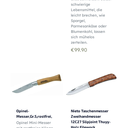
schwierige
Lebensmittel, die
leicht brechen, wie
Spargel,
Parmesankäse oder
Blumenkohl, lassen
sich mühelos
zerteilen.
€
99.90
Opinel-
Nieto Taschenmesser
Messer,Gr.5,rostfrei,
Zweihandmesser
12C27 Slipjoint Thuyy-
Opinel Mini-Messer
Holz Filework
mit rostfreier Klinge