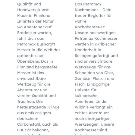
Qualität und
Das Petromax
Handwerkskunst:
Kochmesser – Dein
Made in Finnland
treuer Begleiter für
Inmitten der Natur,
wahre
wo Abenteuer auf
Kochabenteuer!
Entdecker warten,
Unsere hochwertigen
führt dich das
Petromax Kochmesser
Petromax Bushcraft
werden in akribischer
Messer in die Welt des
Handarbeit in
authentischen
Solingen gefertigt und
Überlebens. Das in
sind unverzichtbare
Finnland hergestellte
Werkzeuge für das
Messer ist das
Schneiden von Obst,
unverzichtbare
Gemüse, Fleisch und
Werkzeug für alle
Fisch. Einzigartige
Abenteurer und
Unikate für
vereint Qualität und
kulinarische
Tradition. Die
Abenteuer In der
herausragende Klinge
Wildnis verlangt ein
aus erstklassigem
echtes Abenteuer
deutschem
nach einzigartigen
Carbonstahl, auch als
Werkzeugen. Unsere
80CrV2 bekannt,
Kochmesser sind