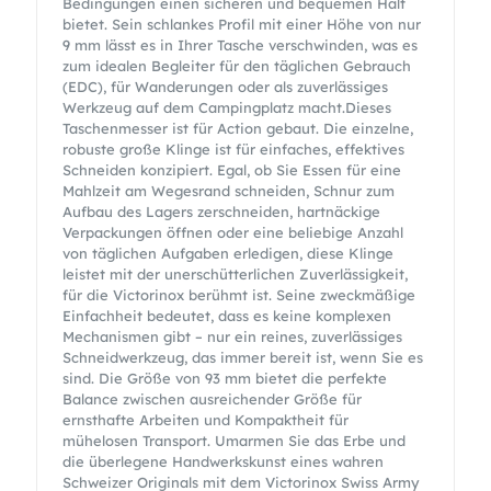
Bedingungen einen sicheren und bequemen Halt
bietet. Sein schlankes Profil mit einer Höhe von nur
9 mm lässt es in Ihrer Tasche verschwinden, was es
zum idealen Begleiter für den täglichen Gebrauch
(EDC), für Wanderungen oder als zuverlässiges
Werkzeug auf dem Campingplatz macht.Dieses
Taschenmesser ist für Action gebaut. Die einzelne,
robuste große Klinge ist für einfaches, effektives
Schneiden konzipiert. Egal, ob Sie Essen für eine
Mahlzeit am Wegesrand schneiden, Schnur zum
Aufbau des Lagers zerschneiden, hartnäckige
Verpackungen öffnen oder eine beliebige Anzahl
von täglichen Aufgaben erledigen, diese Klinge
leistet mit der unerschütterlichen Zuverlässigkeit,
für die Victorinox berühmt ist. Seine zweckmäßige
Einfachheit bedeutet, dass es keine komplexen
Mechanismen gibt – nur ein reines, zuverlässiges
Schneidwerkzeug, das immer bereit ist, wenn Sie es
sind. Die Größe von 93 mm bietet die perfekte
Balance zwischen ausreichender Größe für
ernsthafte Arbeiten und Kompaktheit für
mühelosen Transport. Umarmen Sie das Erbe und
die überlegene Handwerkskunst eines wahren
Schweizer Originals mit dem Victorinox Swiss Army