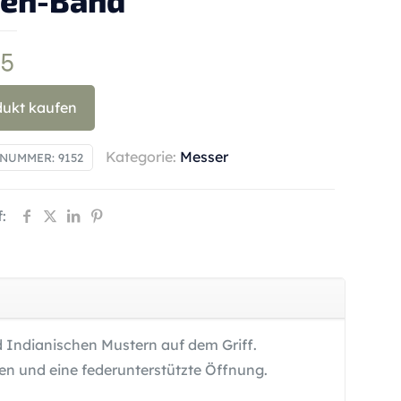
len-Band
85
dukt kaufen
Kategorie:
Messer
LNUMMER:
9152
:
d Indianischen Mustern auf dem Griff.
en und eine federunterstützte Öffnung.