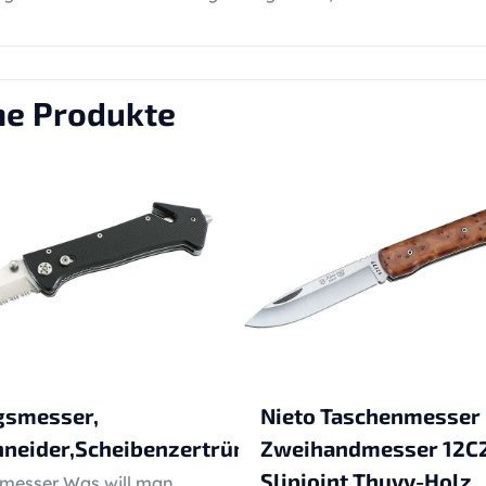
he Produkte
gsmesser,
Nieto Taschenmesser
hneider,Scheibenzertrümmerer,Clip,Nylonetui
Zweihandmesser 12C
Slipjoint Thuyy-Holz
messer Was will man