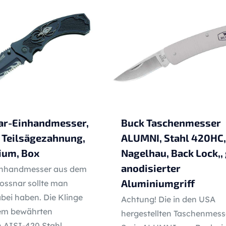
ar-Einhandmesser,
Buck Taschenmesser
 Teilsägezahnung,
ALUMNI, Stahl 420HC,
ium, Box
Nagelhau, Back Lock,,
anodisierter
inhandmesser aus dem
Aluminiumgriff
ossnar sollte man
bei haben. Die Klinge
Achtung! Die in den USA
dem bewährten
hergestellten Taschenmess
n AISI-420 Stahl