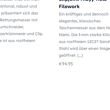
Filework
ktional, robust und
 präsentiert sich das
Ein kräftiges und dennoch
 Rettungsmesser mit
elegantes, klassisches
urtschneider,
Taschenmesser aus dem H
zertrümmerer und Clip.
Nieto. Die 3 mm starke Kli
e ist aus rostfreiem
aus rostfreiem 12C27 Sand
Stahl wird über einen Nag
geöffnet.
[…]
€
94.95