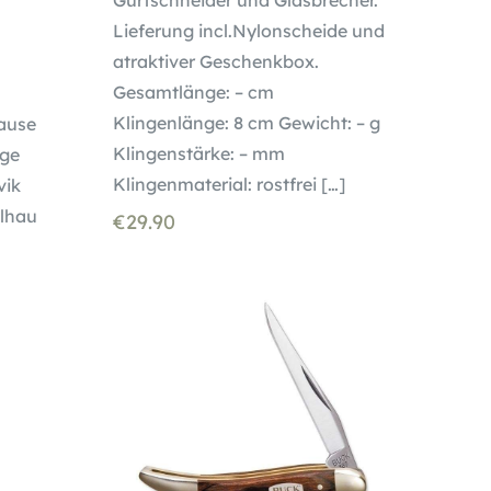
Gurtschneider und Glasbrecher.
Lieferung incl.Nylonscheide und
atraktiver Geschenkbox.
Gesamtlänge: – cm
Klingenlänge: 8 cm Gewicht: – g
ause
Klingenstärke: – mm
nge
Klingenmaterial: rostfrei
[…]
vik
elhau
€
29.90