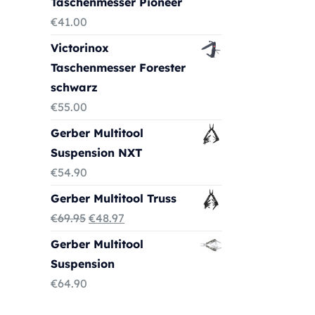
Taschenmesser Pioneer
€
41.00
Victorinox
Taschenmesser Forester
schwarz
€
55.00
Gerber Multitool
Suspension NXT
€
54.90
Gerber Multitool Truss
Ursprünglicher
Aktueller
€
69.95
€
48.97
Preis
Preis
Gerber Multitool
war:
ist:
Suspension
€69.95
€48.97.
€
64.90