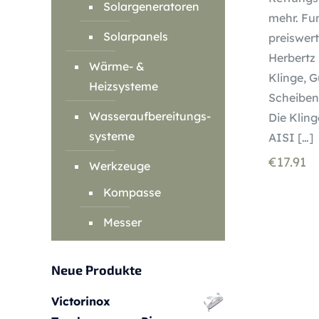
Solargeneratoren
mehr. Fun
Solarpanels
preiswert
Herbertz
Wärme- &
Klinge, G
Heizsysteme
Scheiben
Wasseraufbereitungs-
Die Kling
systeme
AISI
[…]
€
17.91
Werkzeuge
Kompasse
Messer
Neue Produkte
Victorinox