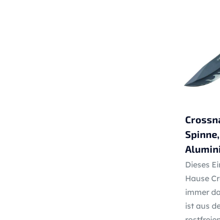
Crossn
Spinne,
Alumin
Dieses E
Hause Cr
immer da
ist aus 
rostfreie