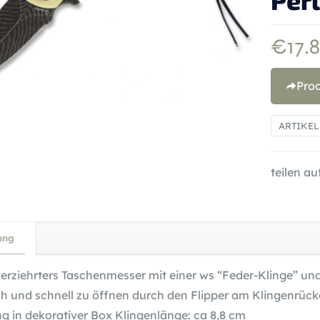
Per
€
17.
Pro
ARTIKE
teilen auf
ung
erziehrters Taschenmesser mit einer ws “Feder-Klinge” un
ch und schnell zu öffnen durch den Flipper am Klingenrück
ng in dekorativer Box Klingenlänge: ca 8,8 cm