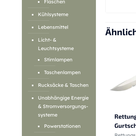
Flaschen
Kühlsysteme
Lebensmittel
Ähnlic
Licht- &
Leuchtsysteme
Stirnlampen
Taschenlampen
Rucksäcke & Taschen
Unabhängige Energie
& Stromversorgungs-
systeme
Rettun
Gurtsc
Powerstationen
Rettungs