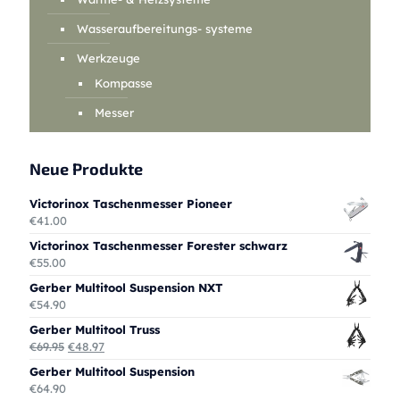
Wasseraufbereitungs- systeme
Werkzeuge
Kompasse
Messer
Neue Produkte
Victorinox Taschenmesser Pioneer
€
41.00
Victorinox Taschenmesser Forester schwarz
€
55.00
Gerber Multitool Suspension NXT
€
54.90
Gerber Multitool Truss
Ursprünglicher
Aktueller
€
69.95
€
48.97
Preis
Preis
Gerber Multitool Suspension
war:
ist:
€
64.90
€69.95
€48.97.