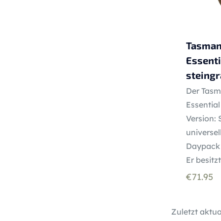
Tasman
Essenti
steingr
Der Tasm
Essentia
Version: 
universel
Daypack 
Er besitz
€
71.95
Zuletzt aktua