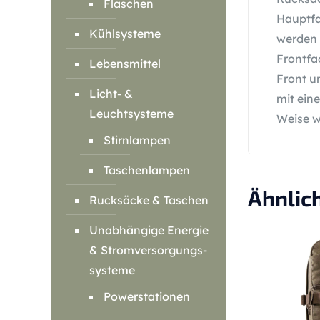
Flaschen
Hauptfa
Kühlsysteme
werden 
Frontfa
Lebensmittel
Front u
Licht- &
mit ein
Leuchtsysteme
Weise w
Stirnlampen
Taschenlampen
Ähnlic
Rucksäcke & Taschen
Unabhängige Energie
& Stromversorgungs-
systeme
Powerstationen