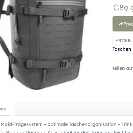
€
89.
Pro
ARTIKE
Taschen
teilen auf
ung
Mold-Tragesystem – optimale Taschenorganisation – Trin
k Modular Daypack XL ist ideal für den Transport leichter L