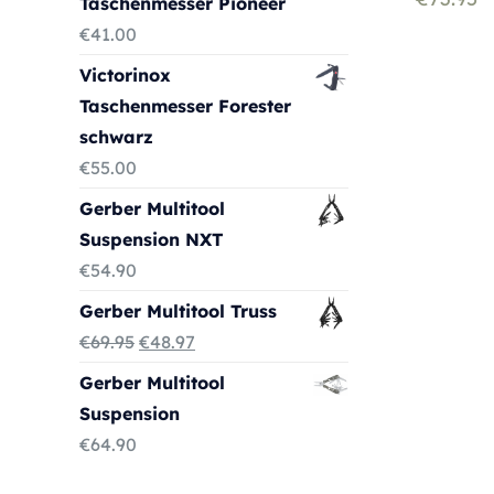
Taschenmesser Pioneer
€
41.00
Victorinox
Taschenmesser Forester
schwarz
€
55.00
Gerber Multitool
Suspension NXT
€
54.90
Gerber Multitool Truss
Ursprünglicher
Aktueller
€
69.95
€
48.97
Preis
Preis
Gerber Multitool
war:
ist:
Suspension
€69.95
€48.97.
€
64.90