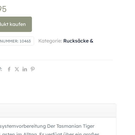
95
dukt kaufen
Kategorie:
Rucksäcke &
LNUMMER:
10463
:
ksystemvorbereitung Der Tasmanian Tiger
asten im Alltag. Er verfügt über ein großes