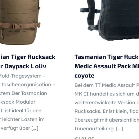
ian Tiger Rucksack
Tasmanian Tiger Ruck
 Daypack L oliv
Medic Assault Pack MK
coyote
old-Tragesystem –
 Taschenorganisation –
Bei dem TT Medic Assault 
stem Der Tasmanian
MK II handelt es sich um d
cksack Modular
weiterentwickelte Version 
 ist ideal für den
Rucksacks. Er ist klein, fla
 leichter Lasten im
überzeugt mit übersichtlic
r verfügt über
[…]
Innenaufteilung.
[…]