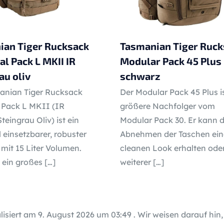
ian Tiger Rucksack
Tasmanian Tiger Ruck
al Pack L MKII IR
Modular Pack 45 Plus
au oliv
schwarz
anian Tiger Rucksack
Der Modular Pack 45 Plus i
l Pack L MKII (IR
größere Nachfolger vom
Steingrau Oliv) ist ein
Modular Pack 30. Er kann 
l einsetzbarer, robuster
Abnehmen der Taschen ei
mit 15 Liter Volumen.
cleanen Look erhalten oder
t ein großes
[…]
weiterer
[…]
lisiert am 9. August 2026 um 03:49 . Wir weisen darauf hin,