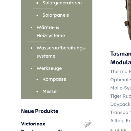
Solargeneratoren
Solarpanels
Wärme- &
Heizsysteme
Wasseraufbereitungs-
Tasman
systeme
Modular
Werkzeuge
Thermo M
Kompasse
Optimale
Molle-Sy
Messer
Tiger Ru
Daypack L
Neue Produkte
Transport
Alltag. E
Victorinox
€
73.95