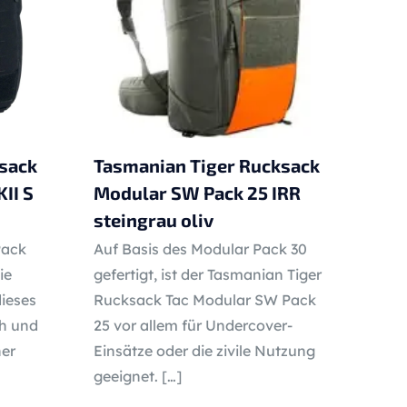
sack
Tasmanian Tiger Rucksack
II S
Modular SW Pack 25 IRR
steingrau oliv
Pack
Auf Basis des Modular Pack 30
ie
gefertigt, ist der Tasmanian Tiger
dieses
Rucksack Tac Modular SW Pack
ch und
25 vor allem für Undercover-
her
Einsätze oder die zivile Nutzung
geeignet.
[…]