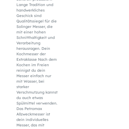
Lange Tradition und
handwerkliches
Geschick sind
Qualitätssiegel für die
Solinger Messer, die
mit einer hohen
Schnitthaltigkeit und
Verarbeitung
herausragen. Dein
Kochmesser der
Extraklasse Nach dem
Kochen im Freien
reinigst du dein
Messer einfach nur
mit Wasser, bei
starker
Verschmutzung kannst
du auch etwas
Spülmittel verwenden.
Das Petromax
Allzweckmesser ist
dein individuelles
Messer, das mit