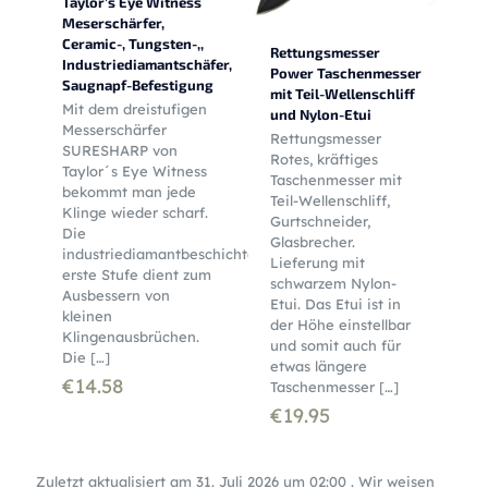
Taylor’s Eye Witness
Meserschärfer,
Ceramic-, Tungsten-,,
Rettungsmesser
Industriediamantschäfer,
Power Taschenmesser
Saugnapf-Befestigung
mit Teil-Wellenschliff
Mit dem dreistufigen
und Nylon-Etui
Messerschärfer
Rettungsmesser
SURESHARP von
Rotes, kräftiges
Taylor´s Eye Witness
Taschenmesser mit
bekommt man jede
Teil-Wellenschliff,
Klinge wieder scharf.
Gurtschneider,
Die
Glasbrecher.
industriediamantbeschichtete
Lieferung mit
erste Stufe dient zum
schwarzem Nylon-
Ausbessern von
Etui. Das Etui ist in
kleinen
der Höhe einstellbar
Klingenausbrüchen.
und somit auch für
Die
[…]
etwas längere
€
14.58
Taschenmesser
[…]
€
19.95
Zuletzt aktualisiert am 31. Juli 2026 um 02:00 . Wir weisen