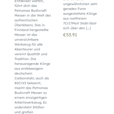
Entdecker warten,
ungewöhnlichen sehr
führt dich das
geraden Form
Petromax Bushcraft
ausgestattete Klinge
Messer in die Welt des
aus rostfreiem
authentischen
7Cr17MoV Stahl lässt
Überlebens. Das in
sich über den
[…]
Finnland hergestellte
€
53.91
Messer ist das
unverzichtbare
Werkzeug für alle
Abenteurer und
vereint Qualität und
Tradition. Die
herausragende Klinge
aus erstklassigem
deutschem
Carbonstahl, auch als
80CrV2 bekannt,
macht das Petromax
Bushcraft Messer zu
einem einzigartigen
Arbeitswerkzeug. Es
widersteht Stößen
und großen