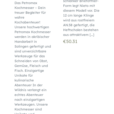
schlanker Brieföffner-
Das Petromax
Form legt Nieto mit
Kochmesser – Dein
diesem Modell vor. Die
treuer Begleiter für
12 cm lange Klinge
wahre
wird aus rostfreiem
Kochabenteuer!
AN.58 gefertigt, die
Unsere hochwertigen
Heftschalen bestehen
Petromax Kochmesser
aus attraktivem
[…]
werden in akribischer
€
50.31
Handarbeit in
Solingen gefertigt und
sind unverzichtbare
Werkzeuge für das
Schneiden von Obst,
Gemüse, Fleisch und
Fisch. Einzigartige
Unikate für
kulinarische
Abenteuer In der
Wildnis verlangt ein
echtes Abenteuer
nach einzigartigen
Werkzeugen. Unsere
Kochmesser sind