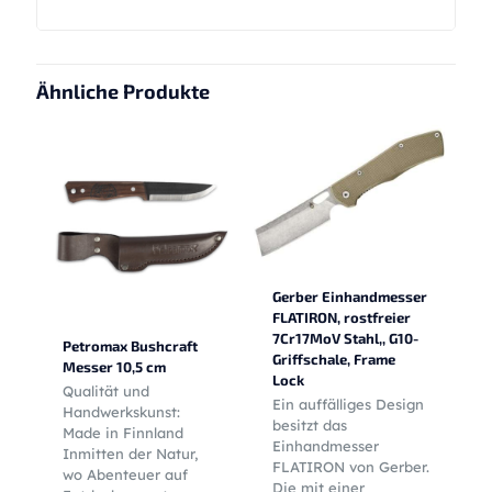
Ähnliche Produkte
Gerber Einhandmesser
FLATIRON, rostfreier
7Cr17MoV Stahl,, G10-
Petromax Bushcraft
Griffschale, Frame
Messer 10,5 cm
Lock
Qualität und
Ein auffälliges Design
Handwerkskunst:
besitzt das
Made in Finnland
Einhandmesser
Inmitten der Natur,
FLATIRON von Gerber.
wo Abenteuer auf
Die mit einer