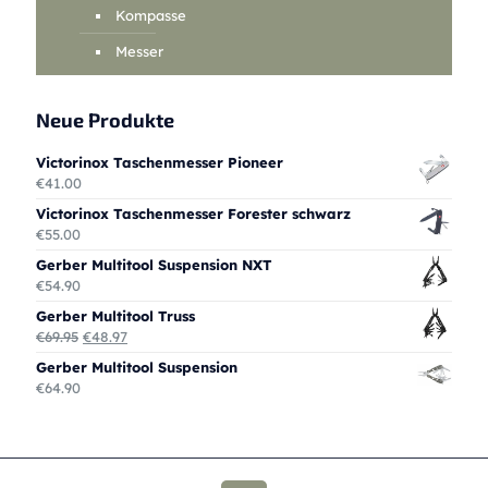
Kompasse
Messer
Neue Produkte
Victorinox Taschenmesser Pioneer
€
41.00
Victorinox Taschenmesser Forester schwarz
€
55.00
Gerber Multitool Suspension NXT
€
54.90
Gerber Multitool Truss
Ursprünglicher
Aktueller
€
69.95
€
48.97
Preis
Preis
Gerber Multitool Suspension
war:
ist:
€
64.90
€69.95
€48.97.