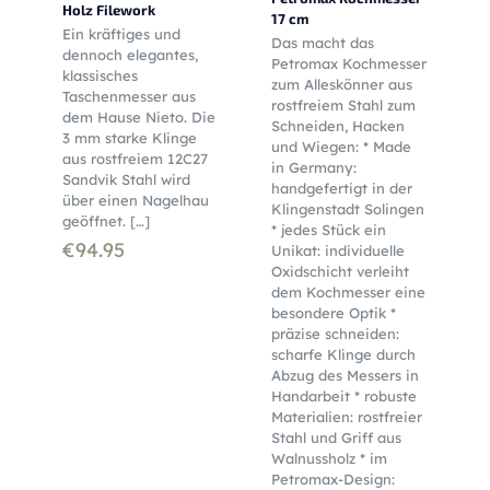
Holz Filework
17 cm
Ein kräftiges und
Das macht das
dennoch elegantes,
Petromax Kochmesser
klassisches
zum Alleskönner aus
Taschenmesser aus
rostfreiem Stahl zum
dem Hause Nieto. Die
Schneiden, Hacken
3 mm starke Klinge
und Wiegen: * Made
aus rostfreiem 12C27
in Germany:
Sandvik Stahl wird
handgefertigt in der
über einen Nagelhau
Klingenstadt Solingen
geöffnet.
[…]
* jedes Stück ein
€
94.95
Unikat: individuelle
Oxidschicht verleiht
dem Kochmesser eine
besondere Optik *
präzise schneiden:
scharfe Klinge durch
Abzug des Messers in
Handarbeit * robuste
Materialien: rostfreier
Stahl und Griff aus
Walnussholz * im
Petromax-Design: