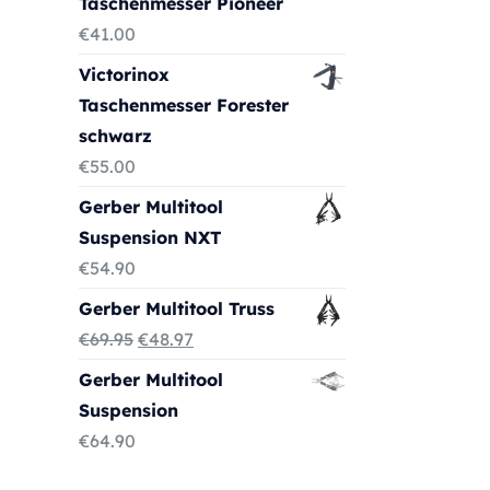
Taschenmesser Pioneer
€
41.00
Victorinox
Taschenmesser Forester
schwarz
€
55.00
Gerber Multitool
Suspension NXT
€
54.90
Gerber Multitool Truss
Ursprünglicher
Aktueller
€
69.95
€
48.97
Preis
Preis
Gerber Multitool
war:
ist:
Suspension
€69.95
€48.97.
€
64.90