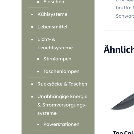
Flaschen
brutto:
Kühlsysteme
Schwarz
Lebensmittel
Licht- &
Ähnlic
Leuchtsysteme
Stirnlampen
Taschenlampen
Rucksäcke & Taschen
Unabhängige Energie
& Stromversorgungs-
systeme
Powerstationen
Top Col