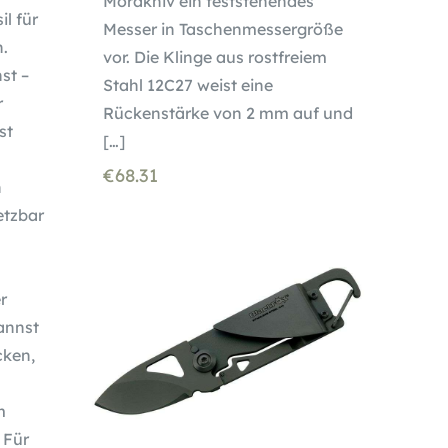
Morakniv ein feststehendes
l für
Messer in Taschenmessergröße
n.
vor. Die Klinge aus rostfreiem
st –
Stahl 12C27 weist eine
r
Rückenstärke von 2 mm auf und
st
[…]
n
€
68.31
n
etzbar
r
annst
cken,
m
 Für