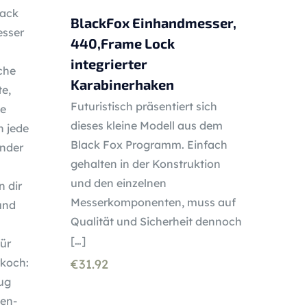
ack
BlackFox Einhandmesser,
esser
440,Frame Lock
integrierter
che
Karabinerhaken
te,
Futuristisch präsentiert sich
ge
dieses kleine Modell aus dem
h jede
Black Fox Programm. Einfach
ender
gehalten in der Konstruktion
und den einzelnen
n dir
Messerkomponenten, muss auf
und
Qualität und Sicherheit dennoch
[…]
ür
rkoch:
€
31.92
ug
en-