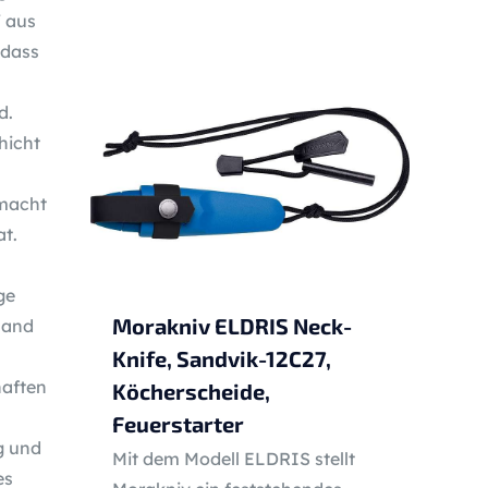
f aus
 dass
d.
hicht
macht
t.
ge
Morakniv ELDRIS Neck-
Hand
Knife, Sandvik-12C27,
haften
Köcherscheide,
Feuerstarter
g und
Mit dem Modell ELDRIS stellt
es