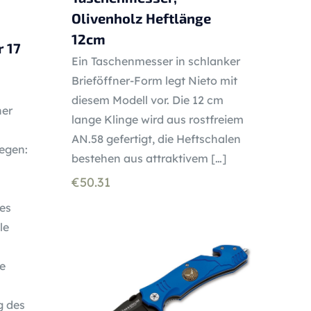
Olivenholz Heftlänge
12cm
 17
Ein Taschenmesser in schlanker
Brieföffner-Form legt Nieto mit
diesem Modell vor. Die 12 cm
ner
lange Klinge wird aus rostfreiem
AN.58 gefertigt, die Heftschalen
egen:
bestehen aus attraktivem
[…]
€
50.31
des
le
e
g des