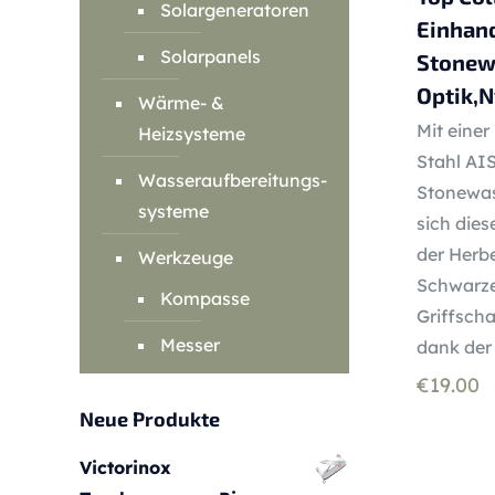
Solargeneratoren
Einhan
Solarpanels
Stonew
Optik,N
Wärme- &
Mit einer
Heizsysteme
Stahl AIS
Wasseraufbereitungs-
Stonewas
systeme
sich die
der Herbe
Werkzeuge
Schwarze
Kompasse
Griffscha
Messer
dank der 
€
19.00
Neue Produkte
Victorinox