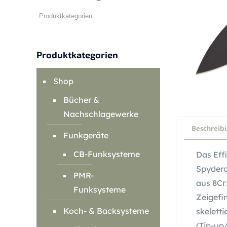
Produktkategorien
Shop
Bücher &
Nachschlagewerke
Beschreib
Funkgeräte
CB-Funksysteme
Das Eff
Spyderc
PMR-
aus 8Cr
Funksysteme
Zeigefi
Koch- & Backsysteme
skelett
(Tip-up