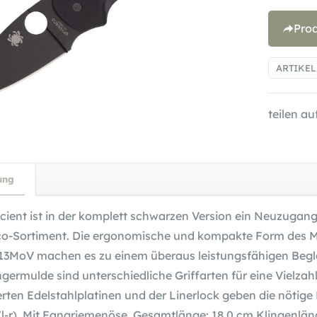
Pro
ARTIKE
teilen auf
ung
icient ist in der komplett schwarzen Version ein Neuzugan
o-Sortiment. Die ergonomische und kompakte Form des Mes
13MoV machen es zu einem überaus leistungsfähigen Beglei
ngermulde sind unterschiedliche Griffarten für eine Vielza
ierten Edelstahlplatinen und der Linerlock geben die nötige
/l-r). Mit Fangriemenöse. Gesamtlänge: 18,0 cm Klingenlän