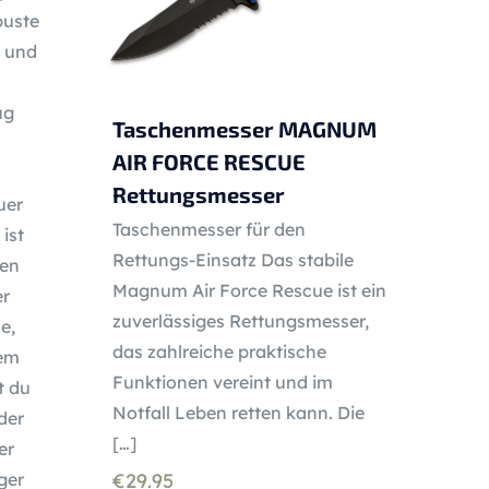
buste
l und
ug
Taschenmesser MAGNUM
AIR FORCE RESCUE
Rettungsmesser
uer
Taschenmesser für den
ist
Rettungs-Einsatz Das stabile
gen
Magnum Air Force Rescue ist ein
er
zuverlässiges Rettungsmesser,
e,
das zahlreiche praktische
nem
Funktionen vereint und im
t du
Notfall Leben retten kann. Die
der
[…]
er
ger
€
29.95