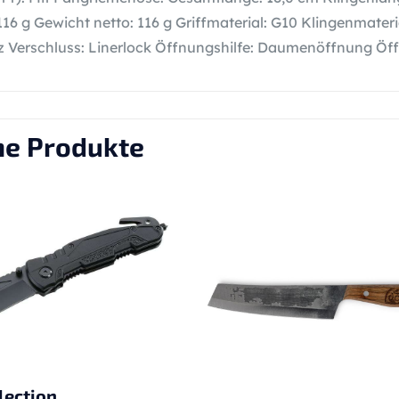
 116 g Gewicht netto: 116 g Griffmaterial: G10 Klingenmate
 Verschluss: Linerlock Öffnungshilfe: Daumenöffnung Ö
he Produkte
lection