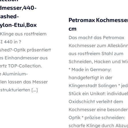
dmesser,440-
ashed-
Petromax Kochmesser
ylon-Etui,Box
cm
 Klinge aus rostfreiem
Das macht das Petromax
I 440 in ?
Kochmesser zum Alleskön
hed?-Optik präsentiert
aus rostfreiem Stahl zum
ses Einhandmesser aus
Schneiden, Hacken und Wi
rtz TOP-Collection.
* Made in Germany:
 Aluminium-
handgefertigt in der
len lassen das Messer
Klingenstadt Solingen * je
strukturierten
[…]
Stück ein Unikat: individuel
Oxidschicht verleiht dem
Kochmesser eine besonder
Optik * präzise schneiden:
scharfe Klinge durch Abzu