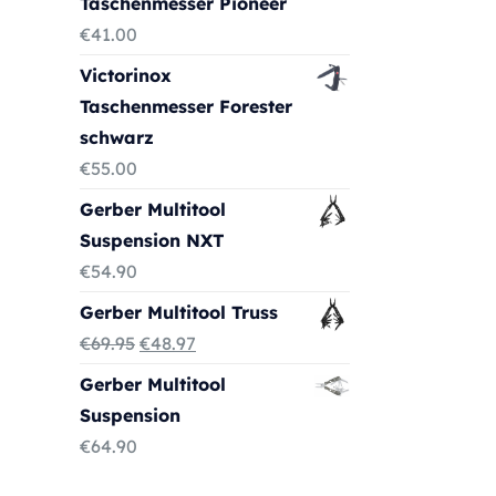
Taschenmesser Pioneer
€
41.00
Victorinox
Taschenmesser Forester
schwarz
€
55.00
Gerber Multitool
Suspension NXT
€
54.90
Gerber Multitool Truss
Ursprünglicher
Aktueller
€
69.95
€
48.97
Preis
Preis
Gerber Multitool
war:
ist:
Suspension
€69.95
€48.97.
€
64.90