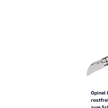
Opinel 
rostfre
zum Sc