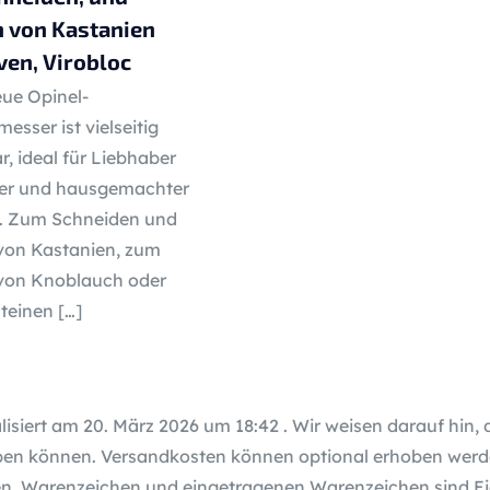
 von Kastanien
ven, Virobloc
eue Opinel-
sser ist vielseitig
r, ideal für Liebhaber
her und hausgemachter
. Zum Schneiden und
von Kastanien, zum
von Knoblauch oder
teinen
[…]
lisiert am 20. März 2026 um 18:42 . Wir weisen darauf hin, 
en können. Versandkosten können optional erhoben werde
, Warenzeichen und eingetragenen Warenzeichen sind Ei