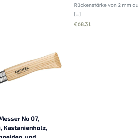
Rückenstärke von 2 mm au
[…]
€
68.31
Messer No 07,
i, Kastanienholz,
hneiden, und