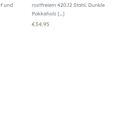
f und
rostfreiem 420J2 Stahl. Dunkle
Pakkaholz
[…]
€
34.95