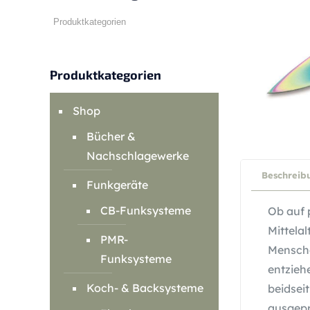
Produktkategorien
Shop
Bücher &
Nachschlagewerke
Beschreib
Funkgeräte
CB-Funksysteme
Ob auf 
Mittela
PMR-
Mensche
Funksysteme
entzieh
Koch- & Backsysteme
beidsei
ausgepr