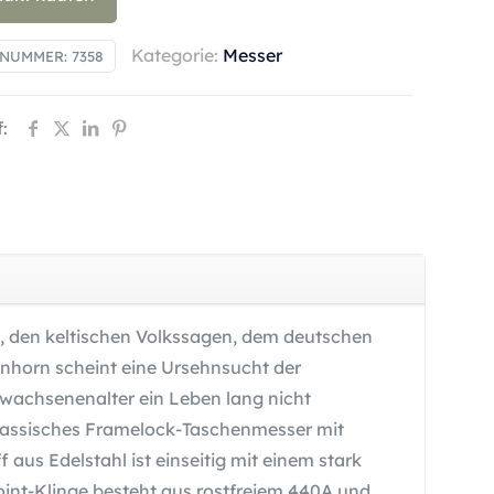
Kategorie:
Messer
LNUMMER:
7358
:
e, den keltischen Volkssagen, dem deutschen
inhorn scheint eine Ursehnsucht der
rwachsenenalter ein Leben lang nicht
lassisches Framelock-Taschenmesser mit
us Edelstahl ist einseitig mit einem stark
oint-Klinge besteht aus rostfreiem 440A und