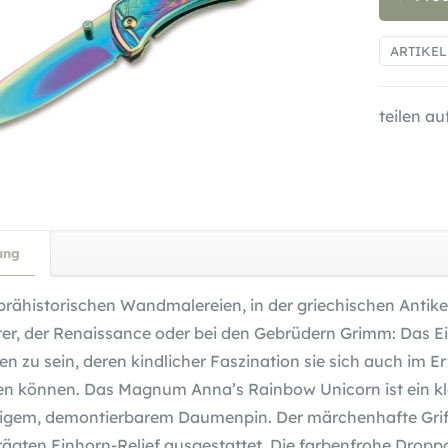
ARTIKE
teilen auf
ung
prähistorischen Wandmalereien, in der griechischen Antik
lter, der Renaissance oder bei den Gebrüdern Grimm: Das E
n zu sein, deren kindlicher Faszination sie sich auch im E
en können. Das Magnum Anna’s Rainbow Unicorn ist ein k
tigem, demontierbarem Daumenpin. Der märchenhafte Griff a
ägten Einhorn-Relief ausgestattet. Die farbenfrohe Dropp