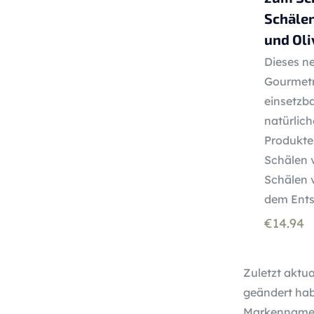
Schälen
und Oli
Dieses n
Gourmetme
einsetzba
natürlic
Produkte
Schälen 
Schälen 
dem Ents
€
14.94
Zuletzt aktua
geändert hab
Markennamen