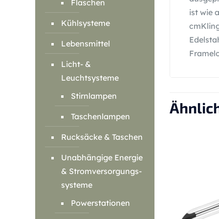
Flaschen
ist wie
Kühlsysteme
cmKling
Edelsta
Lebensmittel
Framel
Licht- &
Leuchtsysteme
Stirnlampen
Ähnlic
Taschenlampen
Rucksäcke & Taschen
Unabhängige Energie
& Stromversorgungs-
systeme
Powerstationen