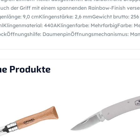
 auch der Griff mit einem spannenden Rainbow-Finish verseh
enlänge: 9,0 cmKlingenstärke: 2,6 mmGewicht brutto: 256 g
hlKlingenmaterial: 440AKlingenfarbe: MehrfarbigFarbe: Me
ockÖffnungshilfe: DaumenpinÖffnungsmechanismus: Man
he Produkte