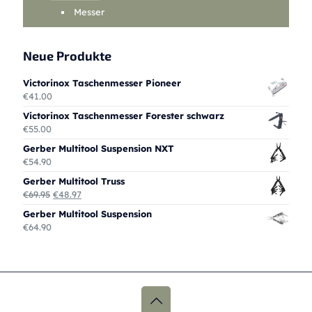
Messer
Neue Produkte
Victorinox Taschenmesser Pioneer
€
41.00
Victorinox Taschenmesser Forester schwarz
€
55.00
Gerber Multitool Suspension NXT
€
54.90
Gerber Multitool Truss
Ursprünglicher
Aktueller
€
69.95
€
48.97
Preis
Preis
Gerber Multitool Suspension
war:
ist:
€
64.90
€69.95
€48.97.