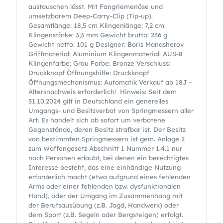
austauschen lässt. Mit Fangriemenöse und
umsetzbarem Deep-Carry-Clip (Tip-up).
Gesamtlänge: 18,5 cm Klingenlänge: 7,2 cm
Klingenstärke: 3,3 mm Gewicht brutto: 236 g
Gewicht netto: 101 g Designer: Boris Manasherov
Griffmaterial: Aluminium Klingenmaterial: AUS-8
Klingenfarbe: Grau Farbe: Bronze Verschluss:
Druckknopf Öffnungshilfe: Druckknopf
Öffnungsmechanismus: Automatik Verkauf ab 18J –
Altersnachweis erforderlich! Hinweis: Seit dem
31.10.2024 gilt in Deutschland ein generelles
Umgangs- und Besitzverbot von Springmessern aller
Art. Es handelt sich ab sofort um verbotene
Gegenstände, deren Besitz strafbar ist. Der Besitz
von bestimmten Springmessern ist gem. Anlage 2
zum Waffengesetz Abschnitt 1 Nummer 1.4.1 nur
noch Personen erlaubt, bei denen ein berechtigtes
Interesse besteht, das eine einhändige Nutzung
erforderlich macht (etwa aufgrund eines fehlenden
Arms oder einer fehlenden bzw. dysfunktionalen
Hand), oder der Umgang im Zusammenhang mit
der Berufsausübung (z.B. Jagd, Handwerk) oder
dem Sport (z.B. Segeln oder Bergsteigen) erfolgt.