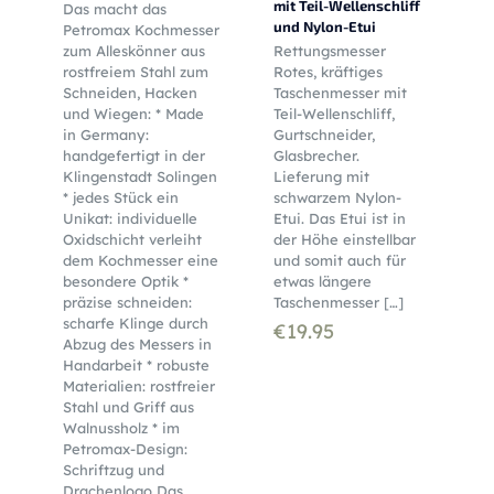
mit Teil-Wellenschliff
Das macht das
und Nylon-Etui
Petromax Kochmesser
zum Alleskönner aus
Rettungsmesser
rostfreiem Stahl zum
Rotes, kräftiges
Schneiden, Hacken
Taschenmesser mit
und Wiegen: * Made
Teil-Wellenschliff,
in Germany:
Gurtschneider,
handgefertigt in der
Glasbrecher.
Klingenstadt Solingen
Lieferung mit
* jedes Stück ein
schwarzem Nylon-
Unikat: individuelle
Etui. Das Etui ist in
Oxidschicht verleiht
der Höhe einstellbar
dem Kochmesser eine
und somit auch für
besondere Optik *
etwas längere
präzise schneiden:
Taschenmesser
[…]
scharfe Klinge durch
€
19.95
Abzug des Messers in
Handarbeit * robuste
Materialien: rostfreier
Stahl und Griff aus
Walnussholz * im
Petromax-Design:
Schriftzug und
Drachenlogo Das