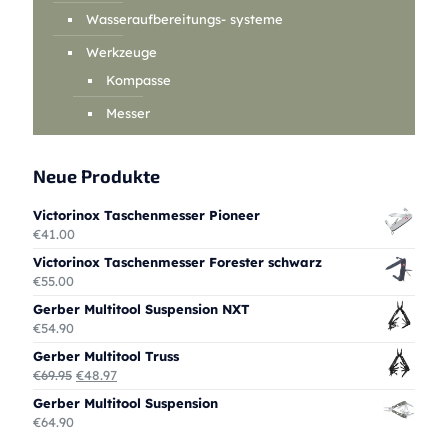
Wasseraufbereitungs- systeme
Werkzeuge
Kompasse
Messer
Neue Produkte
Victorinox Taschenmesser Pioneer
€
41.00
Victorinox Taschenmesser Forester schwarz
€
55.00
Gerber Multitool Suspension NXT
€
54.90
Gerber Multitool Truss
Ursprünglicher
Aktueller
€
69.95
€
48.97
Preis
Preis
Gerber Multitool Suspension
war:
ist:
€
64.90
€69.95
€48.97.