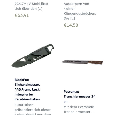
7Cr17MoV Stahl lässt
Ausbessern von
sich über den
[…]
kleinen
Klingenausbrüchen.
€
53.91
Die
[…]
€
14.58
BlackFox
Einhandmesser,
440,Frame Lock
Petromax
integrierter
Tranchiermesser 24
Karabinerhaken
cm
Futuristisch
Mit dem Petromax
präsentiert sich dieses
Tranchiermesser –
kleine Modell aus dem