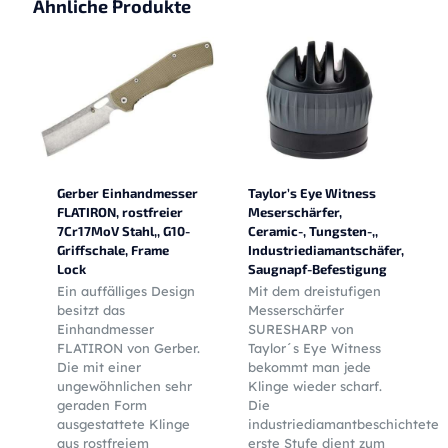
Ähnliche Produkte
Gerber Einhandmesser
Taylor’s Eye Witness
FLATIRON, rostfreier
Meserschärfer,
7Cr17MoV Stahl,, G10-
Ceramic-, Tungsten-,,
Griffschale, Frame
Industriediamantschäfer,
Lock
Saugnapf-Befestigung
Ein auffälliges Design
Mit dem dreistufigen
besitzt das
Messerschärfer
Einhandmesser
SURESHARP von
FLATIRON von Gerber.
Taylor´s Eye Witness
Die mit einer
bekommt man jede
ungewöhnlichen sehr
Klinge wieder scharf.
geraden Form
Die
ausgestattete Klinge
industriediamantbeschichtete
aus rostfreiem
erste Stufe dient zum