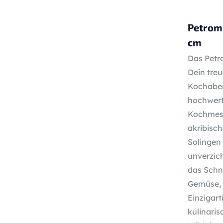
Petrom
cm
Das Petr
Dein treu
Kochaben
hochwert
Kochmess
akribisch
Solingen 
unverzic
das Schn
Gemüse, 
Einzigart
kulinaris