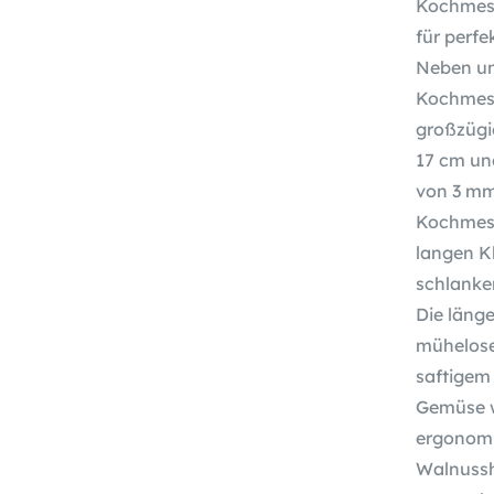
Kochmess
für perfe
Neben u
Kochmess
großzügi
17 cm und
von 3 mm
Kochmess
langen Kl
schlanke
Die länge
mühelose
saftigem
Gemüse w
ergonomi
Walnussho