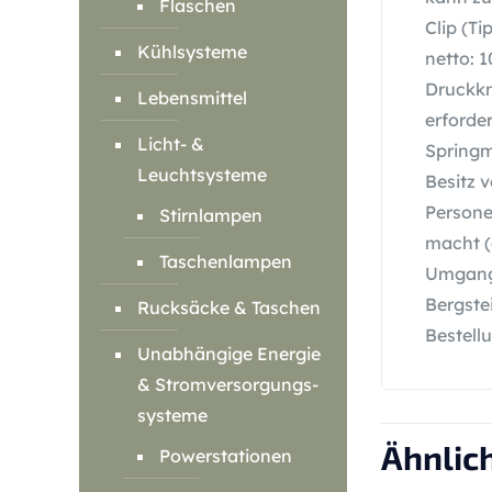
Flaschen
Clip (T
Kühlsysteme
netto: 
Druckkn
Lebensmittel
erforde
Licht- &
Springm
Leuchtsysteme
Besitz 
Persone
Stirnlampen
macht (
Taschenlampen
Umgang 
Bergste
Rucksäcke & Taschen
Bestellu
Unabhängige Energie
& Stromversorgungs-
systeme
Ähnlic
Powerstationen