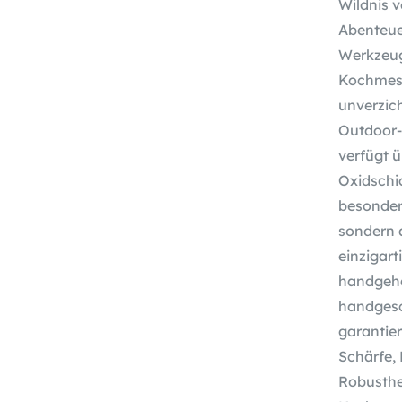
Wildnis v
Abenteue
Werkzeug
Kochmess
unverzich
Outdoor-
verfügt ü
Oxidschic
besonder
sondern 
einzigart
handgehä
handgesc
garantie
Schärfe,
Robusthei