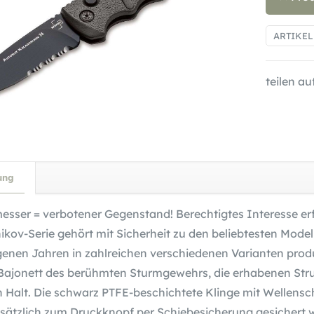
ARTIKE
teilen auf
ung
esser = verbotener Gegenstand! Berechtigtes Interesse erf
ikov-Serie gehört mit Sicherheit zu den beliebtesten Mode
enen Jahren in zahlreichen verschiedenen Varianten produz
Bajonett des berühmten Sturmgewehrs, die erhabenen Stru
n Halt. Die schwarz PTFE-beschichtete Klinge mit Wellenschl
sätzlich zum Druckknopf per Schiebesicherung gesichert