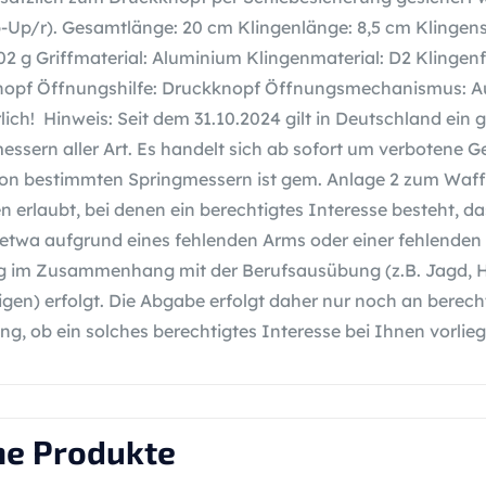
ip-Up/r). Gesamtlänge: 20 cm Klingenlänge: 8,5 cm Klingen
102 g Griffmaterial: Aluminium Klingenmaterial: D2 Klinge
opf Öffnungshilfe: Druckknopf Öffnungsmechanismus: Au
rlich! Hinweis: Seit dem 31.10.2024 gilt in Deutschland ei
essern aller Art. Es handelt sich ab sofort um verbotene Ge
von bestimmten Springmessern ist gem. Anlage 2 zum Waff
n erlaubt, bei denen ein berechtigtes Interesse besteht, d
etwa aufgrund eines fehlenden Arms oder einer fehlenden 
im Zusammenhang mit der Berufsausübung (z.B. Jagd, Ha
igen) erfolgt. Die Abgabe erfolgt daher nur noch an berecht
ng, ob ein solches berechtigtes Interesse bei Ihnen vorlieg
he Produkte