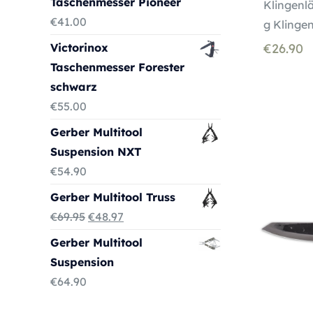
Taschenmesser Pioneer
Klingenl
€
41.00
g Klingen
Victorinox
€
26.90
Taschenmesser Forester
schwarz
€
55.00
Gerber Multitool
Suspension NXT
€
54.90
Gerber Multitool Truss
Ursprünglicher
Aktueller
€
69.95
€
48.97
Preis
Preis
Gerber Multitool
war:
ist:
Suspension
€69.95
€48.97.
€
64.90