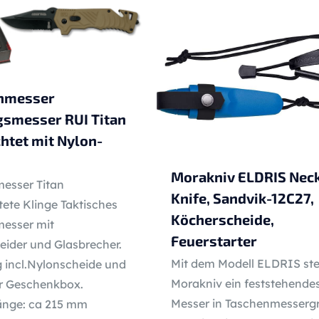
nmesser
gsmesser RUI Titan
htet mit Nylon-
Morakniv ELDRIS Nec
esser Titan
Knife, Sandvik-12C27,
ete Klinge Taktisches
Köcherscheide,
esser mit
Feuerstarter
eider und Glasbrecher.
Mit dem Modell ELDRIS stel
g incl.Nylonscheide und
Morakniv ein feststehende
er Geschenkbox.
Messer in Taschenmesserg
nge: ca 215 mm