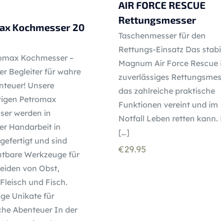
AIR FORCE RESCUE
Rettungsmesser
ax Kochmesser 20
Taschenmesser für den
Rettungs-Einsatz Das stabi
omax Kochmesser –
Magnum Air Force Rescue i
er Begleiter für wahre
zuverlässiges Rettungsmes
teuer! Unsere
das zahlreiche praktische
igen Petromax
Funktionen vereint und im
er werden in
Notfall Leben retten kann. 
er Handarbeit in
[…]
gefertigt und sind
€
29.95
htbare Werkzeuge für
eiden von Obst,
Fleisch und Fisch.
ige Unikate für
che Abenteuer In der