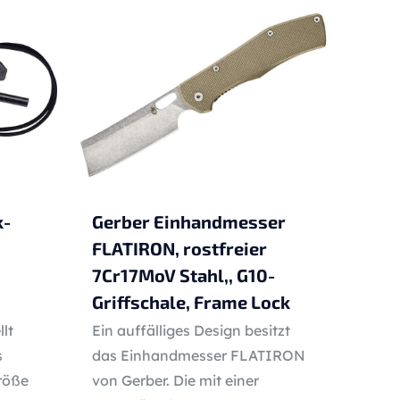
k-
Gerber Einhandmesser
FLATIRON, rostfreier
7Cr17MoV Stahl,, G10-
Griffschale, Frame Lock
lt
Ein auffälliges Design besitzt
s
das Einhandmesser FLATIRON
röße
von Gerber. Die mit einer