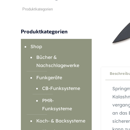
Produktkategorien
Shop
Bücher &
Nachschlagewerke
Beschreib
Funkgeräte
CB-Funksysteme
Springm
Kalashn
PMR-
vergang
Funksysteme
an das 
Koch- & Backsysteme
sichere
kann zu