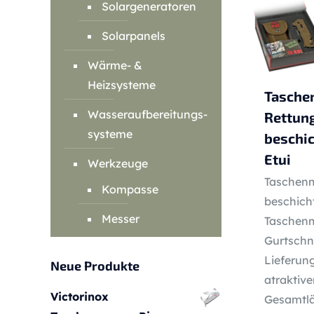
Solargeneratoren
Solarpanels
Wärme- &
Heizsysteme
Tasche
Wasseraufbereitungs-
Rettun
systeme
beschic
Etui
Werkzeuge
Taschenm
Kompasse
beschicht
Messer
Taschenm
Gurtschn
Lieferun
Neue Produkte
atraktiv
Victorinox
Gesamtlä