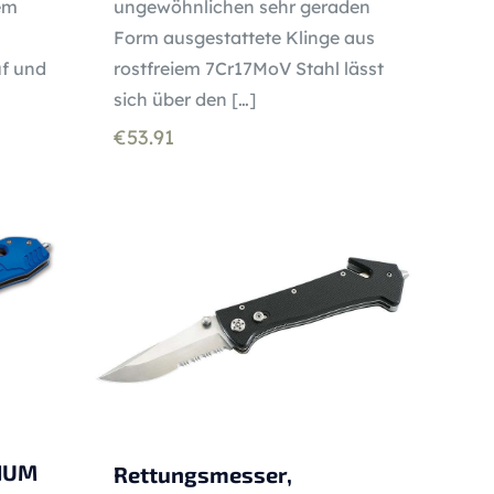
iem
ungewöhnlichen sehr geraden
Form ausgestattete Klinge aus
f und
rostfreiem 7Cr17MoV Stahl lässt
sich über den
[…]
€
53.91
NUM
Rettungsmesser,