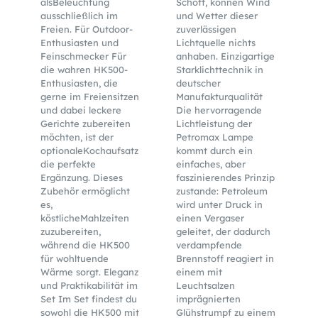
alsBeleuchtung
Schott, können Wind
ausschließlich im
und Wetter dieser
Freien. Für Outdoor-
zuverlässigen
Enthusiasten und
Lichtquelle nichts
Feinschmecker Für
anhaben. Einzigartige
die wahren HK500-
Starklichttechnik in
Enthusiasten, die
deutscher
gerne im Freiensitzen
Manufakturqualität
und dabei leckere
Die hervorragende
Gerichte zubereiten
Lichtleistung der
möchten, ist der
Petromax Lampe
optionaleKochaufsatz
kommt durch ein
die perfekte
einfaches, aber
Ergänzung. Dieses
faszinierendes Prinzip
Zubehör ermöglicht
zustande: Petroleum
es,
wird unter Druck in
köstlicheMahlzeiten
einen Vergaser
zuzubereiten,
geleitet, der dadurch
während die HK500
verdampfende
für wohltuende
Brennstoff reagiert in
Wärme sorgt. Eleganz
einem mit
und Praktikabilität im
Leuchtsalzen
Set Im Set findest du
imprägnierten
sowohl die HK500 mit
Glühstrumpf zu einem