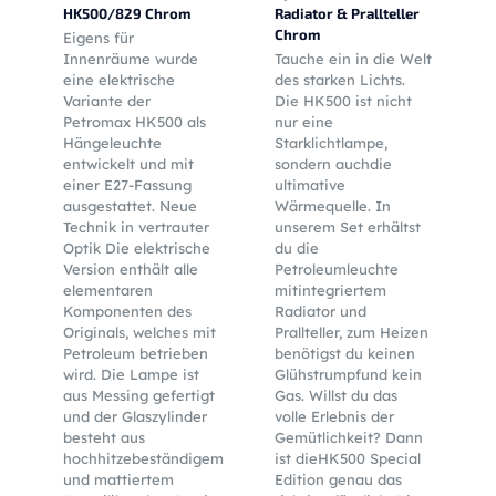
HK500/829 Chrom
Radiator & Prallteller
Chrom
Eigens für
Innenräume wurde
Tauche ein in die Welt
eine elektrische
des starken Lichts.
Variante der
Die HK500 ist nicht
Petromax HK500 als
nur eine
Hängeleuchte
Starklichtlampe,
entwickelt und mit
sondern auchdie
einer E27-Fassung
ultimative
ausgestattet. Neue
Wärmequelle. In
Technik in vertrauter
unserem Set erhältst
Optik Die elektrische
du die
Version enthält alle
Petroleumleuchte
elementaren
mitintegriertem
Komponenten des
Radiator und
Originals, welches mit
Prallteller, zum Heizen
Petroleum betrieben
benötigst du keinen
wird. Die Lampe ist
Glühstrumpfund kein
aus Messing gefertigt
Gas. Willst du das
und der Glaszylinder
volle Erlebnis der
besteht aus
Gemütlichkeit? Dann
hochhitzebeständigem
ist dieHK500 Special
und mattiertem
Edition genau das