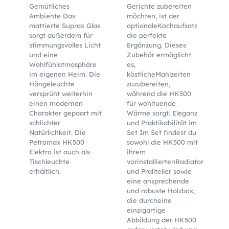
Gemütliches
Gerichte zubereiten
Ambiente Das
möchten, ist der
mattierte Suprax Glas
optionaleKochaufsatz
sorgt außerdem für
die perfekte
stimmungsvolles Licht
Ergänzung. Dieses
und eine
Zubehör ermöglicht
Wohlfühlatmosphäre
es,
im eigenen Heim. Die
köstlicheMahlzeiten
Hängeleuchte
zuzubereiten,
versprüht weiterhin
während die HK500
einen modernen
für wohltuende
Charakter gepaart mit
Wärme sorgt. Eleganz
schlichter
und Praktikabilität im
Natürlichkeit. Die
Set Im Set findest du
Petromax HK500
sowohl die HK500 mit
Elektro ist auch als
ihrem
Tischleuchte
vorinstalliertenRadiator
erhältlich.
und Prallteller sowie
eine ansprechende
und robuste Holzbox,
die durcheine
einzigartige
Abbildung der HK500