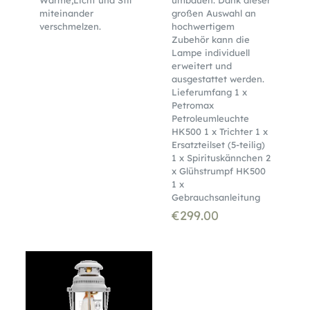
miteinander
großen Auswahl an
verschmelzen.
hochwertigem
Zubehör kann die
Lampe individuell
erweitert und
ausgestattet werden.
Lieferumfang 1 x
Petromax
Petroleumleuchte
HK500 1 x Trichter 1 x
Ersatzteilset (5-teilig)
1 x Spirituskännchen 2
x Glühstrumpf HK500
1 x
Gebrauchsanleitung
€
299.00