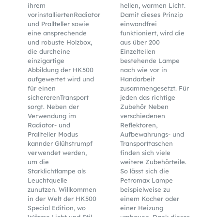
ihrem
hellen, warmen Licht.
vorinstalliertenRadiator
Damit dieses Prinzip
und Prallteller sowie
einwandfrei
eine ansprechende
funktioniert, wird die
und robuste Holzbox,
aus über 200
die durcheine
Einzelteilen
einzigartige
bestehende Lampe
Abbildung der HK500
nach wie vor in
aufgewertet wird und
Handarbeit
für einen
zusammengesetzt. Für
sichererenTransport
jeden das richtige
sorgt. Neben der
Zubehör Neben
Verwendung im
verschiedenen
Radiator- und
Reflektoren,
Prallteller Modus
Aufbewahrungs- und
kannder Glühstrumpf
Transporttaschen
verwendet werden,
finden sich viele
um die
weitere Zubehörteile.
Starklichtlampe als
So lässt sich die
Leuchtquelle
Petromax Lampe
zunutzen. Willkommen
beispielweise zu
in der Welt der HK500
einem Kocher oder
Special Edition, wo
einer Heizung
Wärme,Licht und Stil
umbauen. Dank dieser