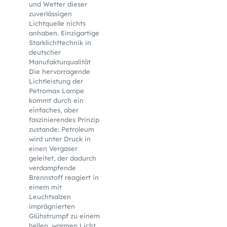
und Wetter dieser
zuverlässigen
Lichtquelle nichts
anhaben. Einzigartige
Starklichttechnik in
deutscher
Manufakturqualität
Die hervorragende
Lichtleistung der
Petromax Lampe
kommt durch ein
einfaches, aber
faszinierendes Prinzip
zustande: Petroleum
wird unter Druck in
einen Vergaser
geleitet, der dadurch
verdampfende
Brennstoff reagiert in
einem mit
Leuchtsalzen
imprägnierten
Glühstrumpf zu einem
hellen, warmen Licht.