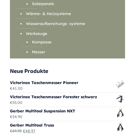
Solarpanels
Wärme- & Heizsysteme
Wasseraufbereitungs- systeme
Werkzeuge
Kompasse
Messer
Neue Produkte
Victorinox Taschenmesser Pioneer
€
41.00
Victorinox Taschenmesser Forester schwarz
€
55.00
Gerber Multitool Suspension NXT
€
54.90
Gerber Multitool Truss
Ursprünglicher
Aktueller
€
69.95
€
48.97