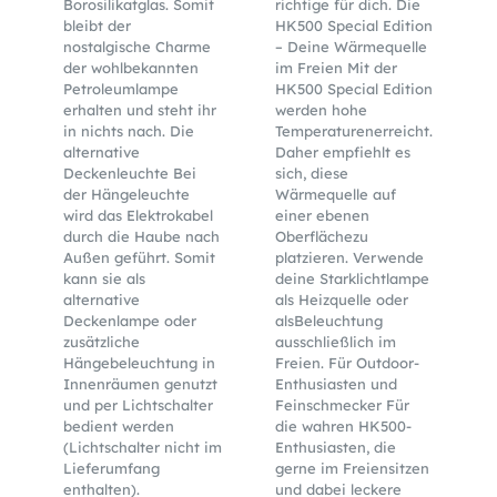
Borosilikatglas. Somit
richtige für dich. Die
bleibt der
HK500 Special Edition
nostalgische Charme
– Deine Wärmequelle
der wohlbekannten
im Freien Mit der
Petroleumlampe
HK500 Special Edition
erhalten und steht ihr
werden hohe
in nichts nach. Die
Temperaturenerreicht.
alternative
Daher empfiehlt es
Deckenleuchte Bei
sich, diese
der Hängeleuchte
Wärmequelle auf
wird das Elektrokabel
einer ebenen
durch die Haube nach
Oberflächezu
Außen geführt. Somit
platzieren. Verwende
kann sie als
deine Starklichtlampe
alternative
als Heizquelle oder
Deckenlampe oder
alsBeleuchtung
zusätzliche
ausschließlich im
Hängebeleuchtung in
Freien. Für Outdoor-
Innenräumen genutzt
Enthusiasten und
und per Lichtschalter
Feinschmecker Für
bedient werden
die wahren HK500-
(Lichtschalter nicht im
Enthusiasten, die
Lieferumfang
gerne im Freiensitzen
enthalten).
und dabei leckere