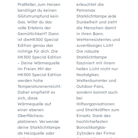
Prallteller, zum Heizen
erleuchtet die
benötigst du keinen
Petromax
Glühstrumpfund kein
Starklichtlampe jede
Gas. Willst du das
Dunkelheit und zieht
volle Erlebnis der
die Menschen damit
Gemütlichkeit? Dann
in ihren Bann.
ist dieHK500 Special
Wetterresistentes und
Edition genau das
zuverlässiges Licht
richtige für dich. Die
Die robuste
HK500 Special Edition
Starklichtlampe
– Deine Wärmequelle
fasziniert mit ihrem
im Freien Mit der
hellen Licht nicht nur
HK500 Special Edition
Nostalgiker,
werden hohe
Weltenbummler und
Temperaturenerreicht.
Outdoor-Fans,
Daher empfiehlt es
sondern kommt auch
sich, diese
bei
Wärmequelle auf
Hilfsorganisationen
einer ebenen
und Streitkräften zum
Oberflächezu
Einsatz. Dank des
platzieren. Verwende
hochhitzefesten
deine Starklichtlampe
Borosilikatglas-
als Heizquelle oder
Zylinders der Firma