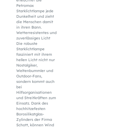
erleuchtet die
Petromax
Starklichtlampe jede
Dunkelheit und zieht
die Menschen damit
in ihren Bann.
Wetterresistentes und
zuverlässiges Licht
Die robuste
Starklichtlampe
fasziniert mit ihrem
hellen Licht nicht nur
Nostalgiker,
Weltenbummler und
Outdoor-Fans,
sondern kommt auch
bei
Hilfsorganisationen
und Streitkräften zum
Einsatz. Dank des
hochhitzefesten
Borosilikatglas-
Zylinders der Firma
Schott, können Wind