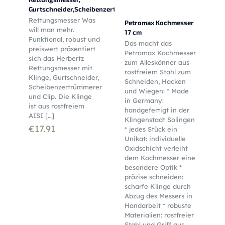
Gurtschneider,Scheibenzertrümmerer,Clip,Nylonetui
Rettungsmesser Was
Petromax Kochmesser
will man mehr.
17 cm
Funktional, robust und
Das macht das
preiswert präsentiert
Petromax Kochmesser
sich das Herbertz
zum Alleskönner aus
Rettungsmesser mit
rostfreiem Stahl zum
Klinge, Gurtschneider,
Schneiden, Hacken
Scheibenzertrümmerer
und Wiegen: * Made
und Clip. Die Klinge
in Germany:
ist aus rostfreiem
handgefertigt in der
AISI
[…]
Klingenstadt Solingen
€
17.91
* jedes Stück ein
Unikat: individuelle
Oxidschicht verleiht
dem Kochmesser eine
besondere Optik *
präzise schneiden:
scharfe Klinge durch
Abzug des Messers in
Handarbeit * robuste
Materialien: rostfreier
Stahl und Griff aus