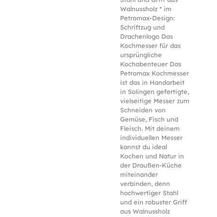
Walnussholz * im
Petromax-Design:
Schriftzug und
Drachenlogo Das
Kochmesser für das
ursprüngliche
Kochabenteuer Das
Petromax Kochmesser
ist das in Handarbeit
in Solingen gefertigte,
vielseitige Messer zum
Schneiden von
Gemüse, Fisch und
Fleisch. Mit deinem
individuellen Messer
kannst du ideal
Kochen und Natur in
der Draußen-Küche
miteinander
verbinden, denn
hochwertiger Stahl
und ein robuster Griff
aus Walnussholz