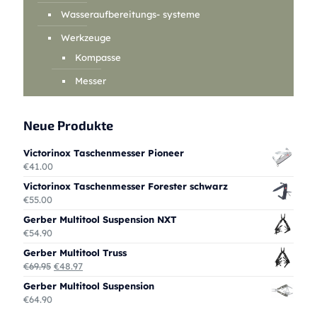
Wasseraufbereitungs- systeme
Werkzeuge
Kompasse
Messer
Neue Produkte
Victorinox Taschenmesser Pioneer
€
41.00
Victorinox Taschenmesser Forester schwarz
€
55.00
Gerber Multitool Suspension NXT
€
54.90
Gerber Multitool Truss
Ursprünglicher
Aktueller
€
69.95
€
48.97
Preis
Preis
Gerber Multitool Suspension
war:
ist:
€
64.90
€69.95
€48.97.