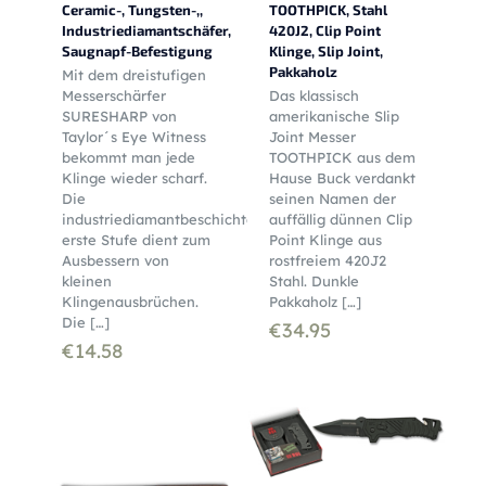
Ceramic-, Tungsten-,,
TOOTHPICK, Stahl
Industriediamantschäfer,
420J2, Clip Point
Saugnapf-Befestigung
Klinge, Slip Joint,
Pakkaholz
Mit dem dreistufigen
Messerschärfer
Das klassisch
SURESHARP von
amerikanische Slip
Taylor´s Eye Witness
Joint Messer
bekommt man jede
TOOTHPICK aus dem
Klinge wieder scharf.
Hause Buck verdankt
Die
seinen Namen der
industriediamantbeschichtete
auffällig dünnen Clip
erste Stufe dient zum
Point Klinge aus
Ausbessern von
rostfreiem 420J2
kleinen
Stahl. Dunkle
Klingenausbrüchen.
Pakkaholz
[…]
Die
[…]
€
34.95
€
14.58