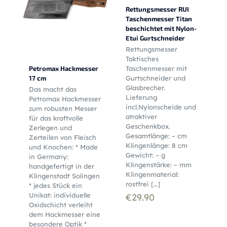
Rettungsmesser RUI
Taschenmesser Titan
beschichtet mit Nylon-
Etui Gurtschneider
Rettungsmesser
Taktisches
Petromax Hackmesser
Taschenmesser mit
17 cm
Gurtschneider und
Glasbrecher.
Das macht das
Lieferung
Petromax Hackmesser
incl.Nylonscheide und
zum robusten Messer
atraktiver
für das kraftvolle
Geschenkbox.
Zerlegen und
Gesamtlänge: – cm
Zerteilen von Fleisch
Klingenlänge: 8 cm
und Knochen: * Made
Gewicht: – g
in Germany:
Klingenstärke: – mm
handgefertigt in der
Klingenmaterial:
Klingenstadt Solingen
rostfrei
[…]
* jedes Stück ein
Unikat: individuelle
€
29.90
Oxidschicht verleiht
dem Hackmesser eine
besondere Optik *