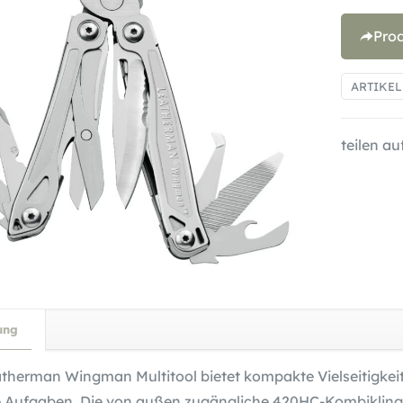
Pro
ARTIKE
teilen auf
ung
therman Wingman Multitool bietet kompakte Vielseitigkeit 
e Aufgaben. Die von außen zugängliche 420HC-Kombikling