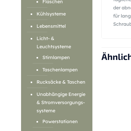
Flaschen
der abn
Kühlsysteme
für lan
Schraub
Lebensmittel
Licht- &
Leuchtsysteme
Ähnlic
Stirnlampen
Taschenlampen
Rucksäcke & Taschen
Unabhängige Energie
& Stromversorgungs-
systeme
Powerstationen