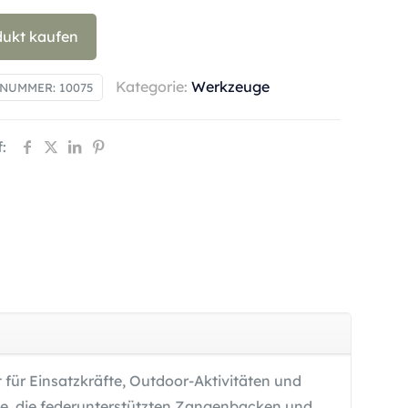
dukt kaufen
Kategorie:
Werkzeuge
LNUMMER:
10075
:
für Einsatzkräfte, Outdoor-Aktivitäten und
e, die federunterstützten Zangenbacken und