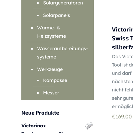
Solargeneratoren
Solarpanels
Wärme- &
Victori
Heizsysteme
Swiss T
silberf
Wasseraufbereitungs-
Das Victo
systeme
Tool ist d
Werkzeuge
und darf
Kompasse
nächsten
nicht feh
Messer
sehr gut
ermöglic
Neue Produkte
€
169.00
Victorinox