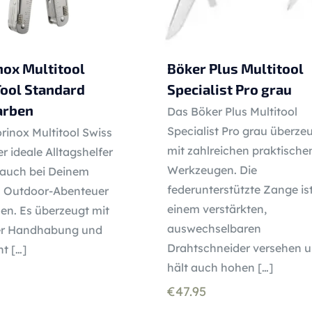
nox Multitool
Böker Plus Multitool
ool Standard
Specialist Pro grau
arben
Das Böker Plus Multitool
Specialist Pro grau überze
rinox Multitool Swiss
mit zahlreichen praktische
er ideale Alltagshelfer
Werkzeugen. Die
 auch bei Deinem
federunterstützte Zange ist
 Outdoor-Abenteuer
einem verstärkten,
len. Es überzeugt mit
auswechselbaren
er Handhabung und
Drahtschneider versehen 
ht
[…]
hält auch hohen
[…]
€
47.95