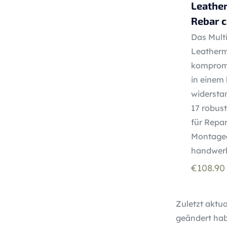
Leathe
Rebar c
Das Multi
Leatherm
kompromi
in einem
widersta
17 robus
für Repar
Montagea
handwerk
€
108.90
Zuletzt aktua
geändert hab