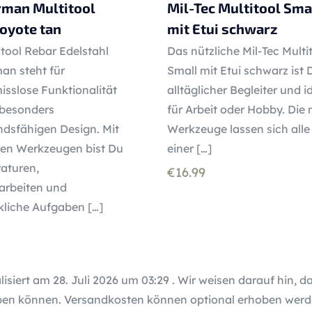
rman Multitool
Mil-Tec Multitool Sma
oyote tan
mit Etui schwarz
tool Rebar Edelstahl
Das nützliche Mil-Tec Multi
an steht für
Small mit Etui schwarz ist 
sslose Funktionalität
alltäglicher Begleiter und i
 besonders
für Arbeit oder Hobby. Die
ndsfähigen Design. Mit
Werkzeuge lassen sich alle
ten Werkzeugen bist Du
einer
[…]
aturen,
€
16.99
rbeiten und
liche Aufgaben
[…]
lisiert am 28. Juli 2026 um 03:29 . Wir weisen darauf hin, d
en können. Versandkosten können optional erhoben werde