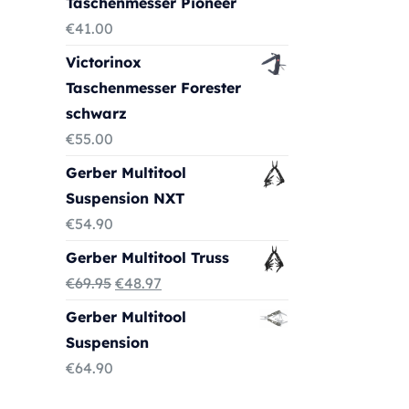
Taschenmesser Pioneer
€
41.00
Victorinox
Taschenmesser Forester
schwarz
€
55.00
Gerber Multitool
Suspension NXT
€
54.90
Gerber Multitool Truss
Ursprünglicher
Aktueller
€
69.95
€
48.97
Preis
Preis
Gerber Multitool
war:
ist:
Suspension
€69.95
€48.97.
€
64.90