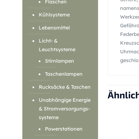
Flaschen
namensg
Kühlsysteme
Werkzeu
Gefährd
Lebensmittel
Federbe
Licht- &
Kreuzsc
Leuchtsysteme
Uhrmach
geschlo
Stirnlampen
Taschenlampen
Rucksäcke & Taschen
Ähnlic
Unabhängige Energie
& Stromversorgungs-
systeme
Powerstationen