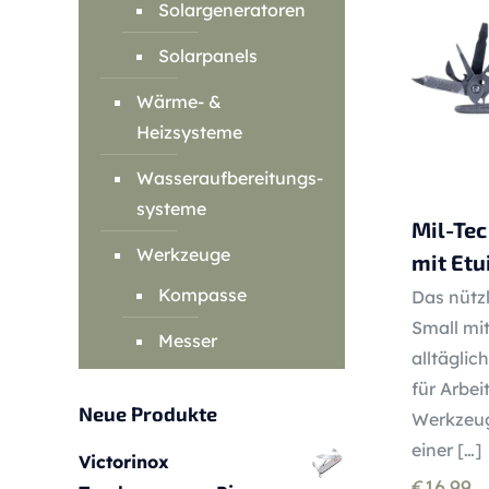
Solargeneratoren
Solarpanels
Wärme- &
Heizsysteme
Wasseraufbereitungs-
systeme
Mil-Tec
Werkzeuge
mit Etu
Kompasse
Das nützl
Small mit
Messer
alltäglic
für Arbei
Neue Produkte
Werkzeuge
einer
[…]
Victorinox
€
16.99