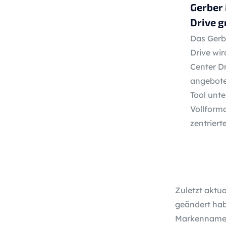
Gerber 
Drive 
Das Gerbe
Drive wi
Center D
angebote
Tool unt
Vollform
zentriert
Zuletzt aktua
geändert hab
Markennamen