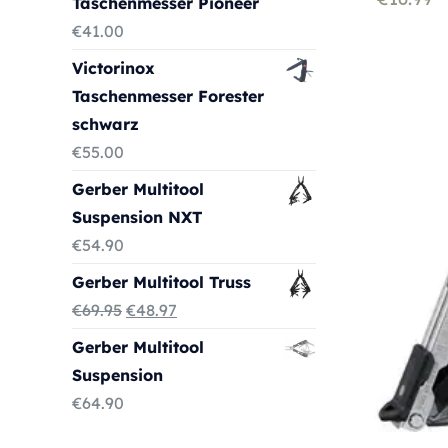
Taschenmesser Pioneer
€
41.00
Victorinox
Taschenmesser Forester
schwarz
€
55.00
Gerber Multitool
Suspension NXT
€
54.90
Gerber Multitool Truss
Ursprünglicher
Aktueller
€
69.95
€
48.97
Preis
Preis
Gerber Multitool
war:
ist:
Suspension
€69.95
€48.97.
€
64.90