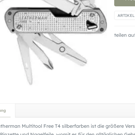
ARTIKE
teilen auf
ung
therman Multitool Free T4 silberfarben ist die größere Vers
Pinzette und Nagelfeile, womit es für den alltäglichen Geb