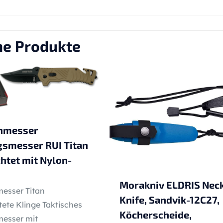
he Produkte
nmesser
gsmesser RUI Titan
htet mit Nylon-
Morakniv ELDRIS Nec
esser Titan
Knife, Sandvik-12C27,
ete Klinge Taktisches
Köcherscheide,
esser mit