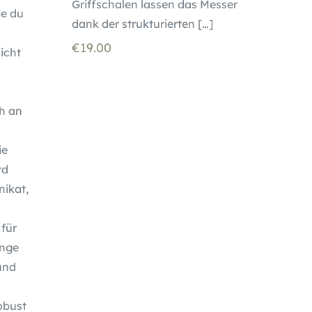
Griffschalen lassen das Messer
ie du
dank der strukturierten
[…]
€
19.00
icht
ch an
ie
rd
nikat,
für
inge
und
obust