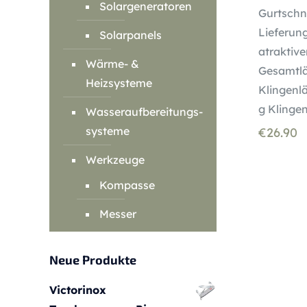
Solargeneratoren
Gurtschn
Lieferun
Solarpanels
atraktiv
Wärme- &
Gesamtlä
Heizsysteme
Klingenl
g Klingen
Wasseraufbereitungs-
systeme
€
26.90
Werkzeuge
Kompasse
Messer
Neue Produkte
Victorinox