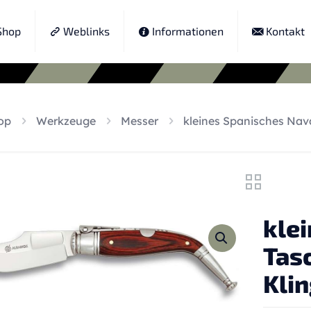
hop
Weblinks
Informationen
Kontakt
op
Werkzeuge
Messer
kleines Spanisches Na
kle
Tas
Kli