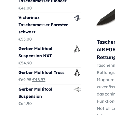
Taschenmesser Pioneer
€
41.00
Victorinox
Taschenmesser Forester
schwarz
€
55.00
Tasch
Gerber Multitool
AIR FO
Suspension NXT
Rettun
€
54.90
Taschenm
Gerber Multitool Truss
Rettungs-
Ursprünglicher
Aktueller
€
69.95
€
48.97
Magnum A
Preis
Preis
zuverläs
Gerber Multitool
war:
ist:
das zahlr
Suspension
€69.95
€48.97.
Funktion
€
64.90
Notfall L