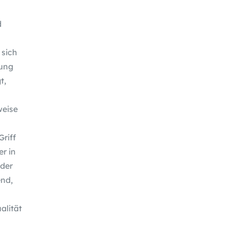
d
 sich
gung
t,
weise
Griff
er in
der
end,
alität