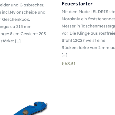
Feuerstarter
eider und Glasbrecher.
Mit dem Modell ELDRIS stel
g incl.Nylonscheide und
Morakniv ein feststehende
er Geschenkbox.
Messer in Taschenmesserg
nge: ca 215 mm
vor. Die Klinge aus rostfre
änge: 8 cm Gewicht: 203
Stahl 12C27 weist eine
stärke:
[…]
Rückenstärke von 2 mm au
[…]
€
68.31