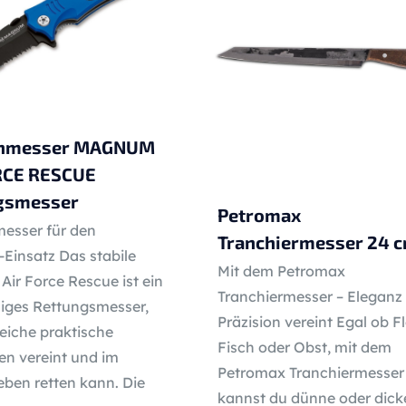
enmesser MAGNUM
RCE RESCUE
gsmesser
Petromax
esser für den
Tranchiermesser 24 
Einsatz Das stabile
Mit dem Petromax
ir Force Rescue ist ein
Tranchiermesser – Eleganz
siges Rettungsmesser,
Präzision vereint Egal ob Fl
eiche praktische
Fisch oder Obst, mit dem
en vereint und im
Petromax Tranchiermesser
eben retten kann. Die
kannst du dünne oder dick