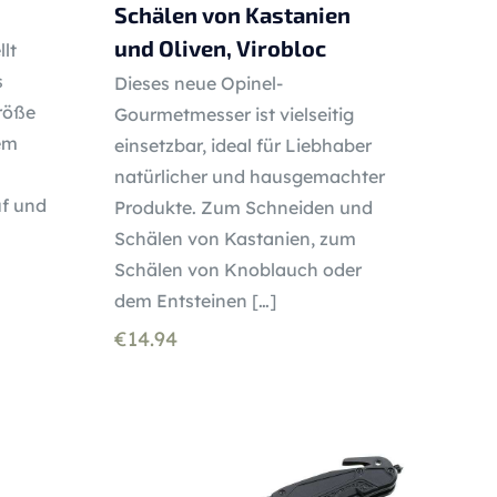
Schälen von Kastanien
und Oliven, Virobloc
lt
s
Dieses neue Opinel-
röße
Gourmetmesser ist vielseitig
iem
einsetzbar, ideal für Liebhaber
natürlicher und hausgemachter
f und
Produkte. Zum Schneiden und
Schälen von Kastanien, zum
Schälen von Knoblauch oder
dem Entsteinen
[…]
€
14.94