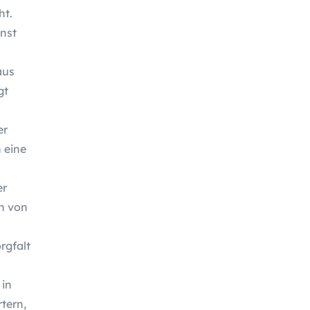
ht.
nst
aus
gt
er
n eine
er
n von
rgfalt
 in
tern,