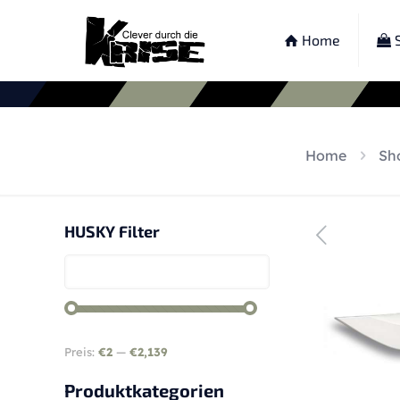
Home
S
Home
Sh
HUSKY Filter
Preis:
€2
—
€2,139
Produktkategorien