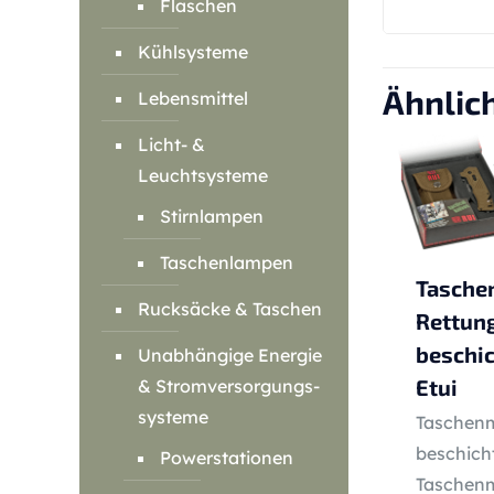
Flaschen
Kühlsysteme
Ähnlic
Lebensmittel
Licht- &
Leuchtsysteme
Stirnlampen
Taschenlampen
Tasche
Rucksäcke & Taschen
Rettun
beschic
Unabhängige Energie
Etui
& Stromversorgungs-
systeme
Taschenm
beschicht
Powerstationen
Taschenm