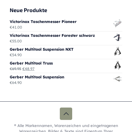
Neue Produkte
Victorinox Taschenmesser Pioneer
€
41.00
Victorinox Taschenmesser Forester schwarz
€
55.00
Gerber Multitool Suspension NXT
€
54.90
Gerber Multitool Truss
Ursprünglicher
Aktueller
€
69.95
€
48.97
Preis
Preis
Gerber Multitool Suspension
war:
ist:
€
64.90
€69.95
€48.97.
® Alle Markennamen, Warenzeichen und eingetragenen
Warenzeichen, Bilder & Texte sind Eigentum Ihrer