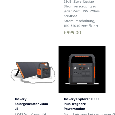
22dB. Zuverlässige
Stromversorgung zu
jeder Zeit: USV ≤20ms,
nahtlose
Stromumschaltung,
IEC 62040 zertifiziert
€
999.00
Jackery
Jackery Explorer 1000
Solargenerator 2000
Plus Tragbare
v2
Powerstation
2.042 Wh Kapazität,
Mehr Leistung bei geringerer 