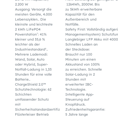
2.200 W
1264Wh, 2000W. Bis
Ausgang: Versorgt die
zu 5kWh erweiterbare
meisten Geräte, 4.000
Kapazität für den
Lebenszyklen.. Die
Außenbereich und
kleinste und leichteste
Notfälle.
2 kWh LiFePO4
Safety First: Vollständig aufge
Powerstation¹: 41%
Managementsystem) Schutzfun
kleiner und 35,6 %
Langlebiger LFP Akku mit 4000
leichter als der
Schnelles Laden an
Industriestandard²..
der Steckdose:
Mehrere Lademodi:
Braucht nur 100
Wand, Solar, Auto
Minuten um einen
oder Hybrid, Super-
Akkustand von 100%
Notfall-Ladung in 1,33
zu erreichen. Schnelle
Stunden für eine volle
Solar-Ladung in 2
Batterie..
Stunden mit
ChargeShield 2.0™
erweiterter IBC-
Schutztechnologie: 62
Technologie.
Schichten
Intelligente App-
umfassender Schutz
Steuerung auf
mit
Knopfdruck.
Sicherheitsstandardzertifizierung..
Zufriedenheitsgarantie:
Flüsterleiser Betrieb
5 Jahre lange