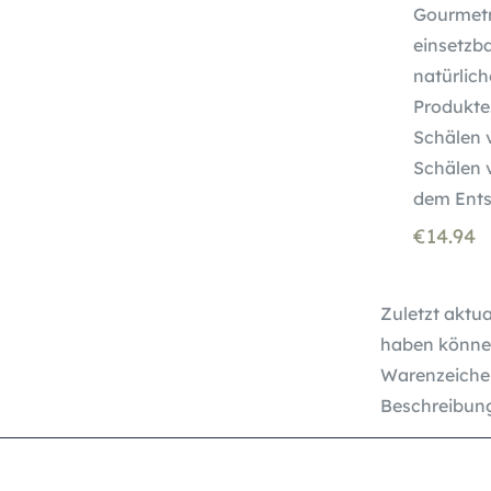
Gourmetme
einsetzba
natürlic
Produkte
Schälen 
Schälen 
dem Ents
€
14.94
Zuletzt aktua
haben können
Warenzeichen
Beschreibun