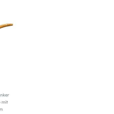
anker
 mit
cm