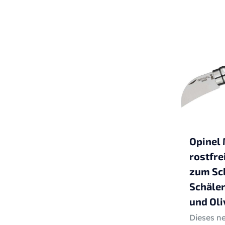
Opinel 
rostfre
zum Sc
Schälen
und Oli
Dieses n