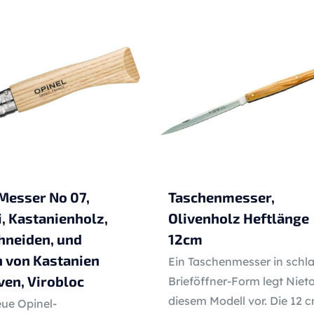
Messer No 07,
Taschenmesser,
i, Kastanienholz,
Olivenholz Heftlänge
hneiden, und
12cm
 von Kastanien
Ein Taschenmesser in schl
ven, Virobloc
Brieföffner-Form legt Nieto
diesem Modell vor. Die 12 
eue Opinel-