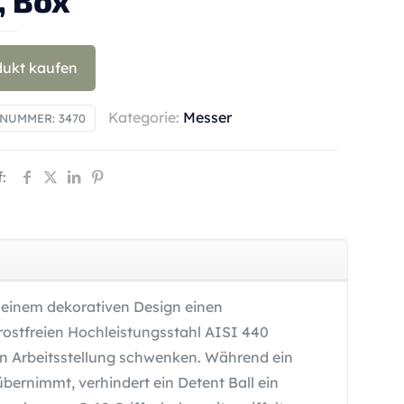
, Box
dukt kaufen
Kategorie:
Messer
LNUMMER:
3470
:
 seinem dekorativen Design einen
 rostfreien Hochleistungsstahl AISI 440
 in Arbeitsstellung schwenken. Während ein
 übernimmt, verhindert ein Detent Ball ein