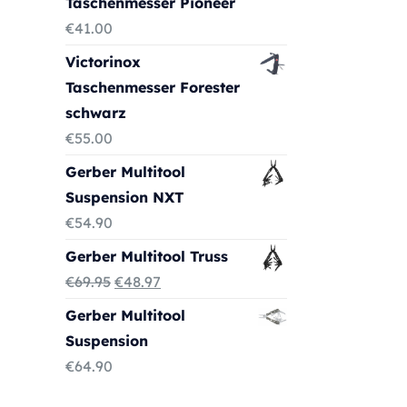
Taschenmesser Pioneer
€
41.00
Victorinox
Taschenmesser Forester
schwarz
€
55.00
Gerber Multitool
Suspension NXT
€
54.90
Gerber Multitool Truss
Ursprünglicher
Aktueller
€
69.95
€
48.97
Preis
Preis
Gerber Multitool
war:
ist:
Suspension
€69.95
€48.97.
€
64.90