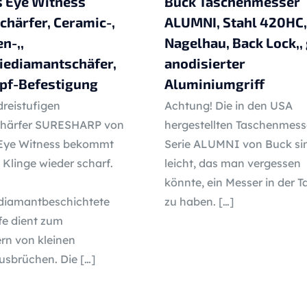
s Eye Witness
Buck Taschenmesser
härfer, Ceramic-,
ALUMNI, Stahl 420HC,
n-,,
Nagelhau, Back Lock,,
iediamantschäfer,
anodisierter
pf-Befestigung
Aluminiumgriff
dreistufigen
Achtung! Die in den USA
chärfer SURESHARP von
hergestellten Taschenmess
 Eye Witness bekommt
Serie ALUMNI von Buck si
Klinge wieder scharf.
leicht, das man vergessen
könnte, ein Messer in der 
ediamantbeschichtete
zu haben.
[…]
fe dient zum
rn von kleinen
usbrüchen. Die
[…]