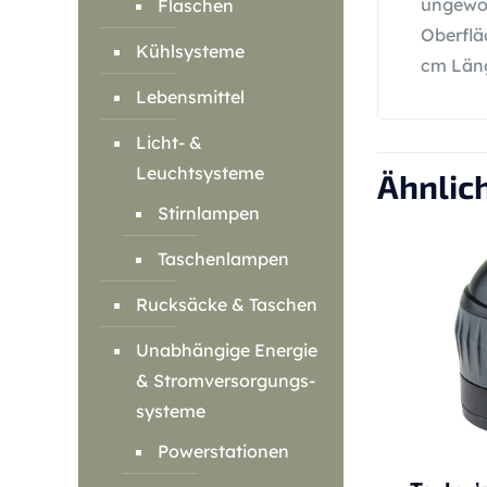
ungewol
Flaschen
Oberflä
Kühlsysteme
cm Läng
Lebensmittel
Licht- &
Leuchtsysteme
Ähnlic
Stirnlampen
Taschenlampen
Rucksäcke & Taschen
Unabhängige Energie
& Stromversorgungs-
systeme
Powerstationen