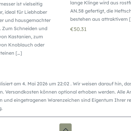
lange Klinge wird aus rost
sser ist vielseitig
AN.58 gefertigt, die Heftsc
r, ideal für Liebhaber
bestehen aus attraktivem
[
her und hausgemachter
. Zum Schneiden und
€
50.31
von Kastanien, zum
von Knoblauch oder
teinen
[…]
lisiert am 4. Mai 2026 um 22:02 . Wir weisen darauf hin, d
. Versandkosten können optional erhoben werden. Alle 
 und eingetragenen Warenzeichen sind Eigentum Ihrer re
g.