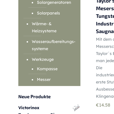
Taylor’
Solargeneratoren
Mesersc
Solarpanels
Tungste
Industr
Wärme- &
Saugna
Heizsysteme
Mit dem 
Wasseraufbereitungs-
Messers
systeme
Taylor´s
Werkzeuge
man jede 
Die
Kompasse
industri
Messer
erste Stu
Ausbesse
Neue Produkte
Klingena
€
14.58
Victorinox